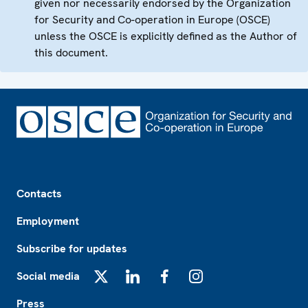
given nor necessarily endorsed by the Organization
for Security and Co-operation in Europe (OSCE)
unless the OSCE is explicitly defined as the Author of
this document.
Footer
Contacts
Employment
Subscribe for updates
Social media
X
LinkedIn
Facebook
Instagram
Press