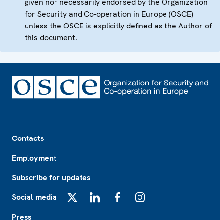
given nor necessarily endorsed by the Organization
for Security and Co-operation in Europe (OSCE)
unless the OSCE is explicitly defined as the Author of
this document.
Footer
Contacts
Employment
Subscribe for updates
Social media
X
LinkedIn
Facebook
Instagram
Press