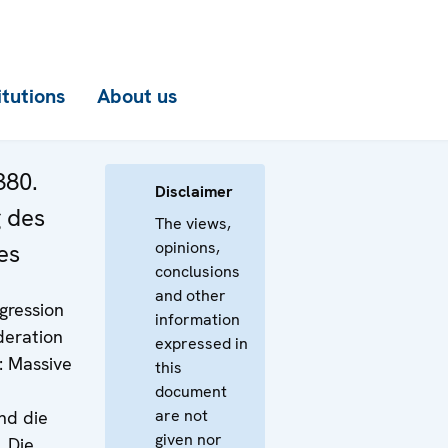
itutions
About us
380.
Disclaimer
 des
The views,
opinions,
es
conclusions
and other
gression
information
deration
expressed in
: Massive
this
document
are not
nd die
given nor
. Die