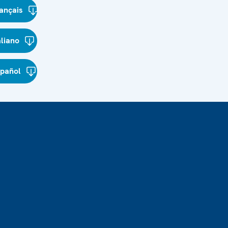
ançais
aliano
spañol