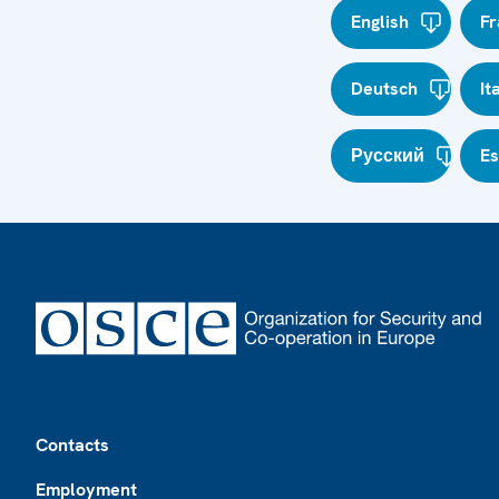
English
Fr
Deutsch
It
Русский
E
Footer
Contacts
Employment