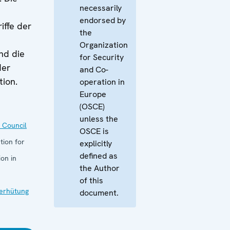
necessarily
endorsed by
iffe der
the
Organization
nd die
for Security
der
and Co-
tion.
operation in
Europe
(OSCE)
unless the
 Council
OSCE is
tion for
explicitly
defined as
on in
the Author
of this
verhütung
document.