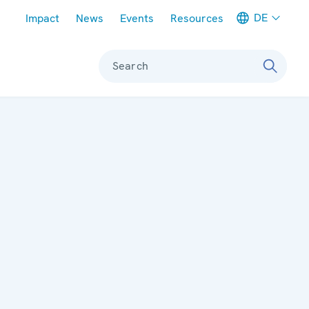
Meta navigation
DE
Impact
News
Events
Resources
Search