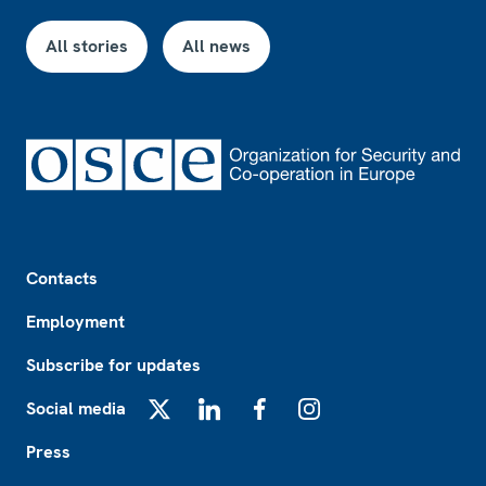
All stories
All news
Footer
Contacts
Employment
Subscribe for updates
Social media
X
LinkedIn
Facebook
Instagram
Press