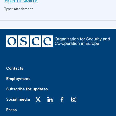
Україні: Факти
Type: Attachment
Footer
Contacts
Employment
Subscribe for updates
Social media
X
LinkedIn
Facebook
Instagram
Press