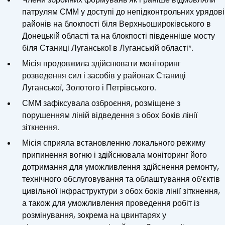
патрулям СММ у доступі до непідконтрольних урядові
районів на блокпості біля Верхньошироківського в
Донецькій області та на блокпості південніше мосту
біля Станиці Луганської в Луганській області*.
Місія продовжила здійснювати моніторинг
розведення сил і засобів у районах Станиці
Луганської, Золотого і Петрівського.
СММ зафіксувала озброєння, розміщене з
порушенням ліній відведення з обох боків лінії
зіткнення.
Місія сприяла встановленню локального режиму
припинення вогню і здійснювала моніторинг його
дотримання для уможливлення здійснення ремонту,
технічного обслуговування та облаштування об'єктів
цивільної інфраструктури з обох боків лінії зіткнення,
а також для уможливлення проведення робіт із
розмінування, зокрема на цвинтарях у