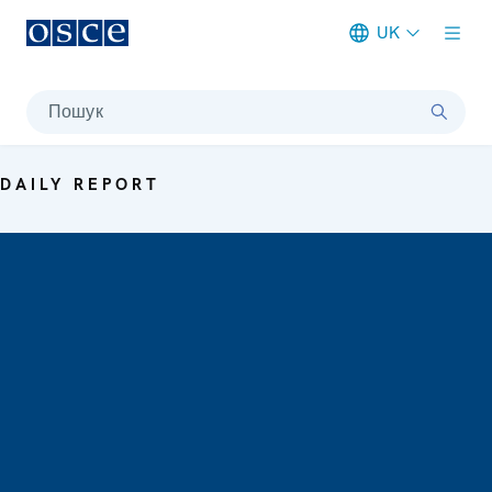
UK
Meta navigation
Пошук
DAILY REPORT