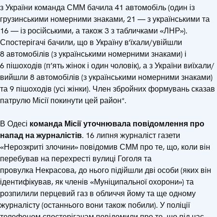
з України команда СММ бачила 41 автомобіль (один із
грузинськими номерними знаками, 21 — з українськими та
16 — із російськими, а також 3 з табличками «ЛНР»).
Спостерігачі бачили, що в Україну в'їхали/увійшли
8 автомобілів (з українськими номерними знаками) і
6 пішоходів (п’ять жінок і один чоловік), а з України виїхали/
вийшли 8 автомобілів (з українськими номерними знаками)
та 9 пішоходів (усі жінки). Член збройних формувань сказав
патрулю Місії покинути цей район*.
В Одесі
команда Місії уточнювала повідомлення про
напад на журналістів
. 16 липня журналіст газети
«Нерозкриті злочини» повідомив СММ про те, що, коли він
перебував на перехресті вулиці Гоголя та
провулка Некрасова, до нього підійшли дві особи (яких він
ідентифікував, як членів «Муніципальної охорони») та
розпилили перцевий газ в обличчя йому та ще одному
журналісту (останнього вони також побили). У поліції
телефоном спостерігачам повідомили про те, що під час