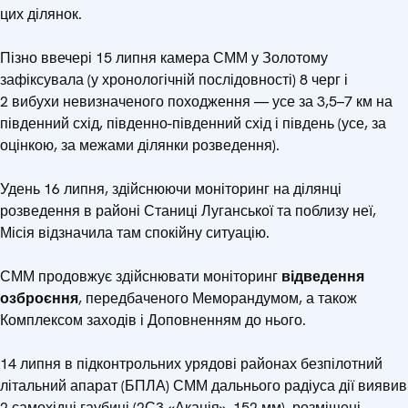
цих ділянок.
Пізно ввечері 15 липня камера СММ у Золотому
зафіксувала (у хронологічній послідовності) 8 черг і
2 вибухи невизначеного походження — усе за 3,5–7 км на
південний схід, південно-південний схід і південь (усе, за
оцінкою, за межами ділянки розведення).
Удень 16 липня, здійснюючи моніторинг на ділянці
розведення в районі Станиці Луганської та поблизу неї,
Місія відзначила там спокійну ситуацію.
СММ продовжує здійснювати моніторинг
відведення
озброєння
, передбаченого Меморандумом, а також
Комплексом заходів і Доповненням до нього.
14 липня в підконтрольних урядові районах безпілотний
літальний апарат (БПЛА) СММ дальнього радіуса дії виявив
2 самохідні гаубиці (2С3 «Акація», 152 мм), розміщені