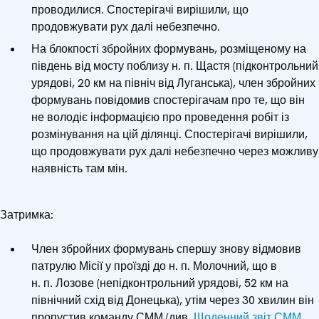
проводилися. Спостерігачі вирішили, що
продовжувати рух далі небезпечно.
На блокпості збройних формувань, розміщеному на
південь від мосту поблизу н. п. Щастя (підконтрольний
урядові, 20 км на північ від Луганська), член збройних
формувань повідомив спостерігачам про те, що він
не володіє інформацією про проведення робіт із
розмінування на цій ділянці. Спостерігачі вирішили,
що продовжувати рух далі небезпечно через можливу
наявність там мін.
Затримка:
Член збройних формувань спершу знову відмовив
патрулю Місії у проїзді до н. п. Молочний, що в
н. п. Лозове (непідконтрольний урядові, 52 км на
північний схід від Донецька), утім через 30 хвилин він
пропустив команду СММ (див.
Щоденний звіт СММ