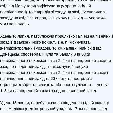
схід від Маріуполя) зафіксувала (у хронологічній
послідовності) 18 снарядів зі сходу на захід, 2 снаряди з
заходу на схід і 11 снарядів зі сходу на захід — усе за 4–
9 км на південь.
Удень 16 липня, патрулюючи приблизно за 1 км на північний
захід від залізничного вокзалу в н. п. Ясинувата
(непідконтрольний урядові, 16 км на північний схід від
Донецька), спостерігачі чули та бачили 3 вибухи
невизначеного походження за 2–4 км на південний захід та
західно-південний захід, а також чули 4 вибухи
невизначеного походження за 2–4 км на південний захід і
північно-північний захід та 23 черги та постріли зі
стрілецької зброї та великокаліберного кулемета — усе за
1–3 км на південний захід і західно-південний захід.
Удень 16 липня, перебуваючи на південно-східній околиці
н. п. Авдіївка (підконтрольний урядові, 17 км на північ від