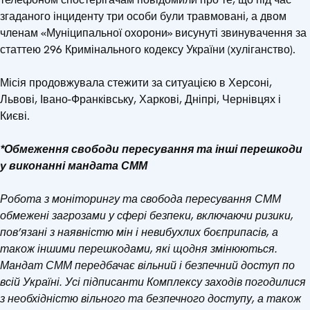
згаданого інциденту три особи були травмовані, а двом
членам «Муніципальної охорони» висунуті звинувачення за
статтею 296 Кримінального кодексу України (хуліганство).
Місія продовжувала стежити за ситуацією в Херсоні,
Львові, Івано-Франківську, Харкові, Дніпрі, Чернівцях і
Києві.
*Обмеження свободи пересування та інші перешкоди
у виконанні мандата СММ
Робота з моніторингу та свобода пересування СММ
обмежені загрозами у сфері безпеки, включаючи ризики,
пов’язані з наявністю мін і невибухлих боєприпасів, а
також іншими перешкодами, які щодня змінюються.
Мандат СММ передбачає вільний і безпечний доступ по
всій Україні. Усі підписанти Комплексу заходів погодилися
з необхідністю вільного та безпечного доступу, а також