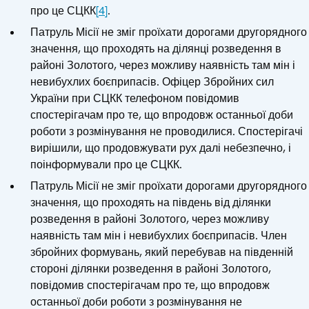
про це СЦКК
[4]
.
Патруль Місії не зміг проїхати дорогами другорядного
значення, що проходять на ділянці розведення в
районі Золотого, через можливу наявність там мін і
невибухлих боєприпасів. Офіцер Збройних сил
України при СЦКК телефоном повідомив
спостерігачам про те, що впродовж останньої доби
роботи з розмінування не проводилися. Спостерігачі
вирішили, що продовжувати рух далі небезпечно, і
поінформували про це СЦКК.
Патруль Місії не зміг проїхати дорогами другорядного
значення, що проходять на південь від ділянки
розведення в районі Золотого, через можливу
наявність там мін і невибухлих боєприпасів. Член
збройних формувань, який перебував на південній
стороні ділянки розведення в районі Золотого,
повідомив спостерігачам про те, що впродовж
останньої доби роботи з розмінування не