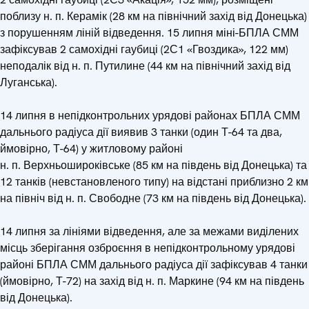
поблизу н. п. Керамік (28 км на північний захід від Донецька)
з порушенням ліній відведення. 15 липня міні-БПЛА СММ
зафіксував 2 самохідні гаубиці (2С1 «Гвоздика», 122 мм)
неподалік від н. п. Путилине (44 км на північний захід від
Луганська).
14 липня в непідконтрольних урядові районах БПЛА СММ
дальнього радіуса дії виявив 3 танки (один Т-64 та два,
ймовірно, Т-64) у житловому районі
н. п. Верхньошироківське (85 км на південь від Донецька) та
12 танків (невстановленого типу) на відстані приблизно 2 км
на північ від н. п. Свободне (73 км на південь від Донецька).
14 липня за лініями відведення, але за межами виділених
місць зберігання озброєння в непідконтрольному урядові
районі БПЛА СММ дальнього радіуса дії зафіксував 4 танки
(ймовірно, Т-72) на захід від н. п. Маркине (94 км на південь
від Донецька).