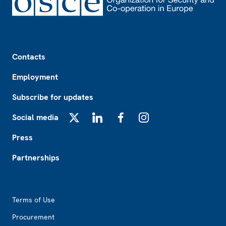
Footer
Contacts
Employment
Subscribe for updates
Social media
X
LinkedIn
Facebook
Instagram
Press
Partnerships
Footer2
Terms of Use
Procurement