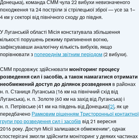
Донецька), команда СММ чула 22 вибухи невизначеного
походження та 24 постріли зі стрілецької зброї — усе за 1–
4 км у секторі від північного сходу до півдня.
У Луганській області Місія констатувала збільшення
кількості порушень режиму припинення вогню,
зафіксувавши аналогічну кількість вибухів, якщо
порівнювати з
попереднім звітним періодом
(2 вибухи).
СММ продовжує здійснювати
моніторинг процесу
розведення сил і засобів, а також намагатися отримати
необмежений доступ до ділянок розведення
в районах
н. п. Станиця Луганська (16 км на північний схід від
Луганська), н. п. Золоте (60 км на захід від Луганська) і
н. п. Петрівське (41 км на південь від Донецька)
[2]
, як це
передбачено
Рамковим рішенням Тристоронньої контактної
групи про розведення сил і засобів
від 21 вересня
2016 року. Доступ Місії залишався обмеженим*, однак
спостерігачі змогли здійснити моніторинг у деяких частинах