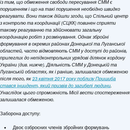
із тим, що обмеження свободи пересування СММ є
порушенням і що на такі порушення необхідно швидко
реагувати. Вони також дійшли згоди, що Спільний центр
з контролю та координації (СЦКК) повинен сприяти
такому реагуванню та здійснювати загальну
координацію робіт з розмінування. Однак збройні
формування в окремих районах Донецької та Луганської
областей, часто відмовляють СММ у доступі до районів,
прилеглих до непідконтрольних урядові ділянок кордону
України (див. нижче). Діяльність СММ у Донецькій та
Луганській областях, як і раніше, залишалася обмеженою
після того, як
23 квітня 2017 року поблизу Пришиба
стався інцидент, який призвів до загибелі людини
.
Унаслідок цього спроможність Місії вести спостереження
залишалася обмеженою.
Заборона доступу:
Двоє озброєних членів збройних формувань