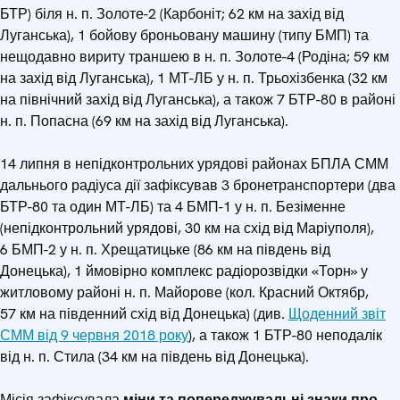
БТР) біля н. п. Золоте-2 (Карбоніт; 62 км на захід від
Луганська), 1 бойову броньовану машину (типу БМП) та
нещодавно вириту траншею в н. п. Золоте-4 (Родіна; 59 км
на захід від Луганська), 1 МТ-ЛБ у н. п. Трьохізбенка (32 км
на північний захід від Луганська), а також 7 БТР-80 в районі
н. п. Попасна (69 км на захід від Луганська).
14 липня в непідконтрольних урядові районах БПЛА СММ
дальнього радіуса дії зафіксував 3 бронетранспортери (два
БТР-80 та один МТ-ЛБ) та 4 БМП-1 у н. п. Безіменне
(непідконтрольний урядові, 30 км на схід від Маріуполя),
6 БМП-2 у н. п. Хрещатицьке (86 км на південь від
Донецька), 1 ймовірно комплекс радіорозвідки «Торн» у
житловому районі н. п. Майорове (кол. Красний Октябр,
57 км на південний схід від Донецька) (див.
Щоденний звіт
СММ від 9 червня 2018 року
), а також 1 БТР-80 неподалік
від н. п. Стила (34 км на південь від Донецька).
Місія зафіксувала
міни та попереджувальні знаки про