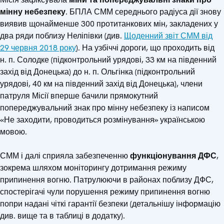
мінну небезпеку
. БПЛА СММ середнього радіуса дії знову
виявив щонайменше 300 протитанкових мін, закладених у
два ряди поблизу Неліпівки (див.
Щоденний звіт СММ від
29 червня 2018 року
). На узбіччі дороги, що проходить від
н. п. Солодке (підконтрольний урядові, 33 км на південний
захід від Донецька) до н. п. Ольгінка (підконтрольний
урядові, 40 км на південний захід від Донецька), члени
патруля Місії вперше бачили прямокутний
попереджувальний знак про мінну небезпеку із написом
«Не заходити, проводиться розмінування» українською
мовою.
СММ і далі сприяла забезпеченню
функціонування ДФС
,
зокрема шляхом моніторингу дотримання режиму
припинення вогню. Патрулюючи в районах поблизу ДФС,
спостерігачі чули порушення режиму припинення вогню
попри надані чіткі гарантії безпеки (детальнішу інформацію
див. вище та в таблиці в додатку).