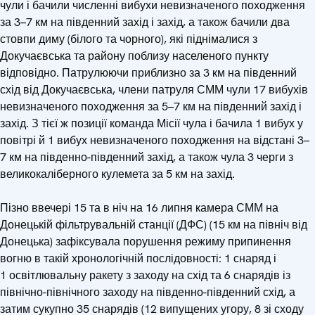
чули і бачили численні вибухи невизначеного походження
за 3–7 км на південний захід і захід, а також бачили два
стовпи диму (білого та чорного), які піднімалися з
Докучаєвська та району поблизу населеного пункту
відповідно. Патрулюючи приблизно за 3 км на південний
схід від Докучаєвська, члени патруля СММ чули 17 вибухів
невизначеного походження за 5–7 км на південний захід і
захід. З тієї ж позиції команда Місії чула і бачила 1 вибух у
повітрі й 1 вибух невизначеного походження на відстані 3–
7 км на південно-південний захід, а також чула 3 черги з
великокаліберного кулемета за 5 км на захід.
Пізно ввечері 15 та в ніч на 16 липня камера СММ на
Донецькій фільтрувальній станції (ДФС) (15 км на північ від
Донецька) зафіксувала порушення режиму припинення
вогню в такій хронологічній послідовності: 1 снаряд і
1 освітлювальну ракету з заходу на схід та 6 снарядів із
північно-північного заходу на південно-південний схід, а
затим сукупно 35 снарядів (12 випущених угору, 8 зі сходу