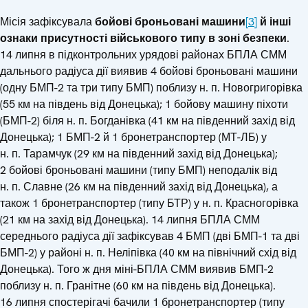
Місія зафіксувала
бойові броньовані машини
[3]
й інші
ознаки присутності військового типу в зоні безпеки
.
14 липня в підконтрольних урядові районах БПЛА СММ
дальнього радіуса дії виявив 4 бойові броньовані машини
(одну БМП-2 та три типу БМП) поблизу н. п. Новогригорівка
(55 км на південь від Донецька); 1 бойову машину піхоти
(БМП-2) біля н. п. Богданівка (41 км на південний захід від
Донецька); 1 БМП-2 й 1 бронетранспортер (МТ-ЛБ) у
н. п. Тарамчук (29 км на південний захід від Донецька);
2 бойові броньовані машини (типу БМП) неподалік від
н. п. Славне (26 км на південний захід від Донецька), а
також 1 бронетранспортер (типу БТР) у н. п. Красногорівка
(21 км на захід від Донецька). 14 липня БПЛА СММ
середнього радіуса дії зафіксував 4 БМП (дві БМП-1 та дві
БМП-2) у районі н. п. Неліпівка (40 км на північний схід від
Донецька). Того ж дня міні-БПЛА СММ виявив БМП-2
поблизу н. п. Гранітне (60 км на південь від Донецька).
16 липня спостерігачі бачили 1 бронетранспортер (типу