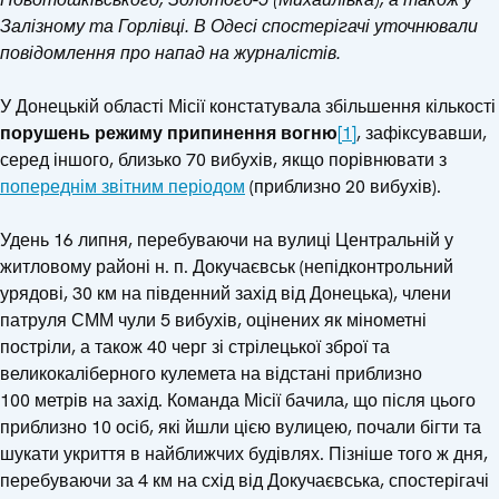
Залізному та Горлівці.
В Одесі спостерігачі уточнювали
повідомлення про напад на журналістів.
У Донецькій області Місії констатувала збільшення кількості
порушень режиму припинення вогню
[1]
, зафіксувавши,
серед іншого, близько 70 вибухів, якщо порівнювати з
попереднім звітним періодом
(приблизно 20 вибухів).
Удень 16 липня, перебуваючи на вулиці Центральній у
житловому районі н. п. Докучаєвськ (непідконтрольний
урядові, 30 км на південний захід від Донецька), члени
патруля СММ чули 5 вибухів, оцінених як мінометні
постріли, а також 40 черг зі стрілецької зброї та
великокаліберного кулемета на відстані приблизно
100 метрів на захід. Команда Місії бачила, що після цього
приблизно 10 осіб, які йшли цією вулицею, почали бігти та
шукати укриття в найближчих будівлях. Пізніше того ж дня,
перебуваючи за 4 км на схід від Докучаєвська, спостерігачі