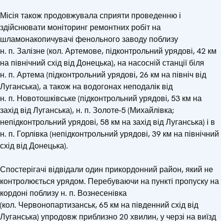
Місія також продовжувала сприяти проведенню і
здійснювати моніторинг ремонтних робіт на
шламонакопичувачі фенольного заводу поблизу
н. п. Залізне (кол. Артемове, підконтрольний урядові, 42 км
на північний схід від Донецька), на насосній станції біля
н. п. Артема (підконтрольний урядові, 26 км на північ від
Луганська), а також на водогонах неподалік від
н. п. Новотошківське (підконтрольний урядові, 53 км на
захід від Луганська), н. п. Золоте-5 (Михайлівка;
непідконтрольний урядові, 58 км на захід від Луганська) і в
н. п. Горлівка (непідконтрольний урядові, 39 км на північний
схід від Донецька).
Спостерігачі відвідали один прикордонний район, який не
контролюється урядом. Перебуваючи на пункті пропуску на
кордоні поблизу н. п. Вознесенівка
(кол. Червонопартизанськ, 65 км на південний схід від
Луганська) упродовж приблизно 20 хвилин, у черзі на виїзд