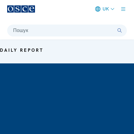
UK
Meta navigation
Пошук
DAILY REPORT