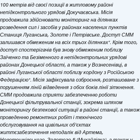
100 метрів від своєї позиції в житловому районі
непідконтрольного урядові Докучаєвська. Місія
продовжила здійснювати моніторинг на ділянках
розведення сил і засобів у районах населених пунктів
Станиця Луганська, Золоте і Петрівське. Доступ СММ
залишався обмеженим на всіх трьох ділянках*. Крім того,
доступ спостерігачів був знову обмеженим поблизу
Заїченко та Безіменного в непідконтрольних урядові
районах Донецької області, а також у Вознесенівці, в
районі Луганської області поблизу кордону з Російською
Федерацією*. Місія зафіксувала озброєння, розташоване з
порушенням ліній відведення з обох боків лінії зіткнення.
СММ продовжила сприяти забезпеченню роботи
Донецької фільтрувальної станції, зокрема шляхом
моніторингу безпекової ситуації в районі станції, а також
проведенню ремонтних робіт і технічного
обслуговування на цивільних об’єктах
життєзабезпечення неподалік від Артема,
Новотошківського, Золотого-5 (Михайлівка), а також у