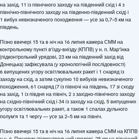
на захід, 11 із північного заходу на південний схід і 4 з
північно-північного заходу на південно-південний схід) і
1 вибух невизначеного походження — усе за 0,7–5 км на
південь.
Пізно ввечері 15 та в ніч на 16 липня камера СММ на
контрольному пункті в'їзду-виїзду (КППВ) у н. п. Мар’їнка
(підконтрольний урядові, 23 км на південний захід від
Донецька) зафіксувала (у хронологічній послідовності)
6 випущених угору освітлювальних ракет і 1 снаряд із
заходу на схід, а затим сукупно 10 вибухів невизначеного
походження, 61 снаряд (7 із півночі на південь, 17 зі сходу
на захід, 1 із півдня на північ, 2 з західно-північного заходу
на східно-північний схід і 34 із заходу на схід), 5 випущених
угору освітлювальних ракет, а також 1 спалах дульного
полум'я та 1 чергу — усе за 2–5 км на північ.
Пізно ввечері 15 та в ніч на 16 липня камера СММ на КППВ
у н. п. Пищевик (підконтрольний урядові, 25 км на північний