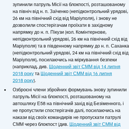
зупинили патруль Місії на блокпості, розташованому
на північ від н. п. Заїченко (непідконтрольний урядові,
26 км на північний схід від Маріуполя), і знову не
дозволили спостерігачам проїхати в західному
напрямку до н. п. Пікузи (кол. Комінтернове,
непідконтрольний урядові, 26 км на північний схід від
Маріуполя) та в південному напрямку до н. п. Саханка
(непідконтрольний урядові, 24 км на північний схід від
Маріуполя), посилаючись на міркування безпеки
(наприклад, див.
Щоденний звіт СММ від 14 липня
2018 року
та
Щоденний звіт СММ від 16 липня
2018 року
).
Озброєні члени збройних формувань знову зупинили
патруль Місії на блокпості, розташованому на
автошляху Е58 на північний захід від Безіменного, і
не пропустили спостерігачів далі, посилаючись на
накази від своїх командирів не пропускати патрулі
СММ через блокпост (див.
Щоденний звіт СММ від