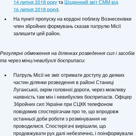
14 липня 2018 року
та
Щоденний звіт СММ від
16 липня 2018 року
).
На пункті пропуску на кордоні поблизу Вознесенівки
член збройних формувань сказав патрулю Місії
залишити цей район.
Регулярні обмеження на ділянках розведення сил і засобів
та через міни/невибухлі боєприпаси:
Патруль Місії не зміг отримати доступу до деяких
частин ділянки розведення в районі Станиці
Луганської, окрім головної дороги, через можливу
наявність там мін і невибухлих боєприпасів. Офіцер
Збройних сил України при СЦКК телефоном
повідомив спостерігачам про те, що впродовж
останньої доби роботи з розмінування не
проводилися. Спостерігачі вирішили, що
продовжувати рух далі небезпечно, і поінформували