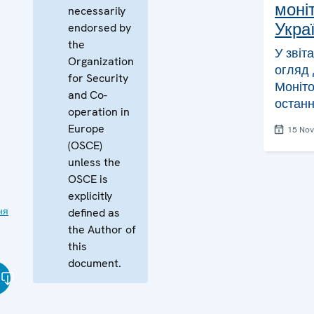
моніт
necessarily
Украї
endorsed by
the
У звіт
Organization
огляд 
for Security
Моніто
and Co-
останн
operation in
Europe
15 No
(OSCE)
unless the
OSCE is
explicitly
ня
defined as
the Author of
this
document.