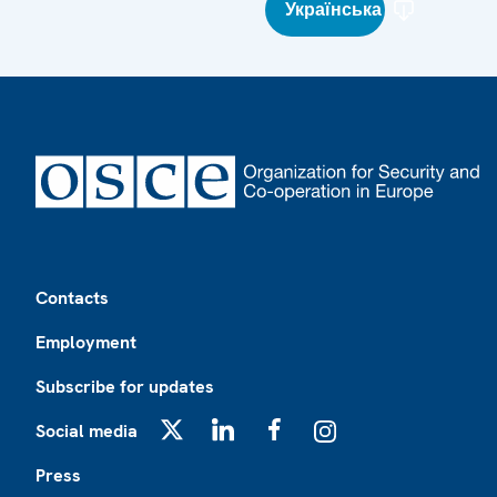
Українська
Footer
Contacts
Employment
Subscribe for updates
Social media
X
LinkedIn
Facebook
Instagram
Press