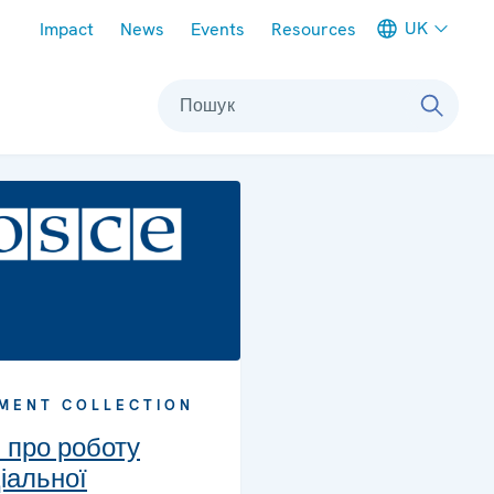
Meta navigation
UK
Impact
News
Events
Resources
Пошук
MENT COLLECTION
и про роботу
іальної