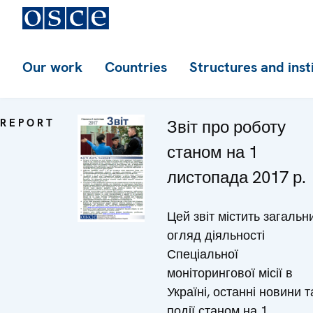
Our work
Countries
Structures and inst
REPORT
Звіт про роботу
станом на 1
листопада 2017 р.
Цей звіт містить загальн
огляд діяльності
Спеціальної
моніторингової місії в
Україні, останні новини т
події станом на 1