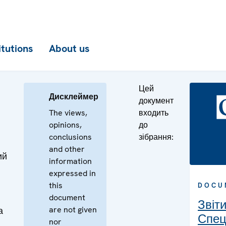
itutions
About us
Цей
Дисклеймер
документ
The views,
входить
opinions,
до
conclusions
зібрання:
and other
ий
information
expressed in
this
DOCU
document
Звіт
are not given
а
Спец
nor