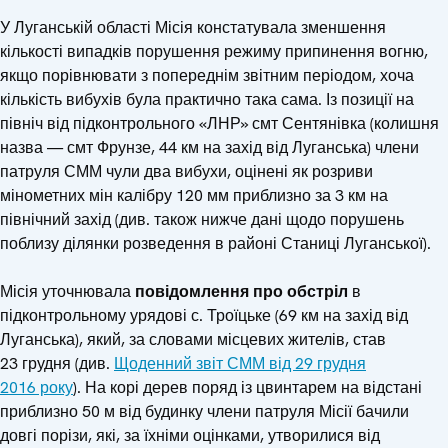
У Луганській області Місія констатувала зменшення
кількості випадків порушення режиму припинення вогню,
якщо порівнювати з попереднім звітним періодом, хоча
кількість вибухів була практично така сама. Із позиції на
північ від підконтрольного «ЛНР» смт Сентянівка (колишня
назва — смт Фрунзе, 44 км на захід від Луганська) члени
патруля СММ чули два вибухи, оцінені як розриви
мінометних мін калібру 120 мм приблизно за 3 км на
північний захід (див. також нижче дані щодо порушень
поблизу ділянки розведення в районі Станиці Луганської).
Місія уточнювала
повідомлення про обстріл
в
підконтрольному урядові с. Троїцьке (69 км на захід від
Луганська), який, за словами місцевих жителів, став
23 грудня (див.
Щоденний звіт СММ від 29 грудня
2016 року
). На корі дерев поряд із цвинтарем на відстані
приблизно 50 м від будинку члени патруля Місії бачили
довгі порізи, які, за їхніми оцінками, утворилися від