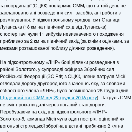
та координації (СЦКК) повідомив СММ, що на той день не
заплановано ані розведення сил і засобів, ані роботи з
розмінування. У підконтрольному урядові смт Станиця
Луганська (16 км на північний схід від Луганська)
спостерігачі чули 11 вибухів невизначеного походження
приблизно за 2 км на північний захід (за їхніми оцінками, за
межами розташованої поблизу ділянки розведення).
На підконтрольному «ЛНР» боці ділянки розведення в
районі Золотого, у супроводі офіцера Збройних сил
Російської Федерації (ЗС РФ) з СЦКК, члени патруля Місії
оглядали дорогу другорядного значення, яку, за словами
озброєного члена «ЛНР», було розміновано 28 грудня (див.
Щоденний звіт СММ від 29 грудня 2016 року
). Патруль СММ
не зміг проїхати далі через поганий стан дороги.
Перебуваючи на схід від підконтрольного «ЛНР»
Золотого-5, команда Місії чула один постріл, оцінений як
вогонь зі стрілецької зброї на відстані приблизно 2 км на