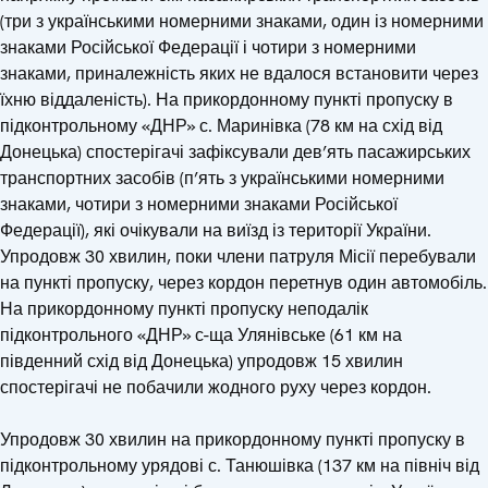
(три з українськими номерними знаками, один із номерними
знаками Російської Федерації і чотири з номерними
знаками, приналежність яких не вдалося встановити через
їхню віддаленість). На прикордонному пункті пропуску в
підконтрольному «ДНР» с. Маринівка (78 км на схід від
Донецька) спостерігачі зафіксували дев’ять пасажирських
транспортних засобів (п’ять з українськими номерними
знаками, чотири з номерними знаками Російської
Федерації), які очікували на виїзд із території України.
Упродовж 30 хвилин, поки члени патруля Місії перебували
на пункті пропуску, через кордон перетнув один автомобіль.
На прикордонному пункті пропуску неподалік
підконтрольного «ДНР» с-ща Улянівське (61 км на
південний схід від Донецька) упродовж 15 хвилин
спостерігачі не побачили жодного руху через кордон.
Упродовж 30 хвилин на прикордонному пункті пропуску в
підконтрольному урядові с. Танюшівка (137 км на північ від