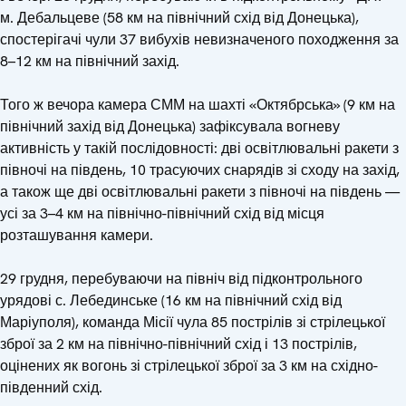
м. Дебальцеве (58 км на північний схід від Донецька),
спостерігачі чули 37 вибухів невизначеного походження за
8–12 км на північний захід.
Того ж вечора камера СММ на шахті «Октябрська» (9 км на
північний захід від Донецька) зафіксувала вогневу
активність у такій послідовності: дві освітлювальні ракети з
півночі на південь, 10 трасуючих снарядів зі сходу на захід,
а також ще дві освітлювальні ракети з півночі на південь —
усі за 3–4 км на північно-північний схід від місця
розташування камери.
29 грудня, перебуваючи на північ від підконтрольного
урядові с. Лебединське (16 км на північний схід від
Маріуполя), команда Місії чула 85 пострілів зі стрілецької
зброї за 2 км на північно-північний схід і 13 пострілів,
оцінених як вогонь зі стрілецької зброї за 3 км на східно-
південний схід.