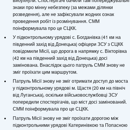
вибухнули. Спостерігачі бачили там попереджувальні
знаки про мінну небезпеку (за межами ділянки
розведення), але не зафіксували жодних ознак
проведення робіт із розмінування. СММ
поінформувала про це СЦКК.
У підконтрольному урядові с. Богданівка (41 км на
південний захід від Донецька) офіцери ЗСУ з СЦКК
повідомили Місії, що дорога в напрямку с. Вікторівка
(42 км на південний захід від Донецька) досі
замінована. Внаслідок цього патруль СММ знову не
зміг проїхати цим маршрутом.
Патруль Місії знову не зміг отримати доступ до моста
у підконтрольному урядові м. Щастя (20 км на північ
від Луганська), оскільки військовослужбовці ЗСУ
попередили спостерігачів, що міст досі замінований.
СММ поінформувала про це СЦКК.
Патруль Місії знову не зміг проїхати дорогою між
підконтрольними урядові Катеринівкою та Попасною