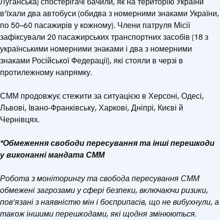
Луганська) спостерігачі бачили, як на територію України
в’їхали два автобуси (обидва з номерними знаками України,
по 50–60 пасажирів у кожному). Члени патруля Місії
зафіксували 20 пасажирських транспортних засобів (18 з
українськими номерними знаками і два з номерними
знаками Російської Федерації), які стояли в черзі в
протилежному напрямку.
СММ продовжує стежити за ситуацією в Херсоні, Одесі,
Львові, Івано-Франківську, Харкові, Дніпрі, Києві й
Чернівцях.
*Обмеження свободи пересування та інші перешкоди
у виконанні мандата СММ
Робота з моніторингу та свобода пересування СММ
обмежені загрозами у сфері безпеки, включаючи ризики,
пов’язані з наявністю мін і боєприпасів, що не вибухнули, а
також іншими перешкодами, які щодня змінюються.