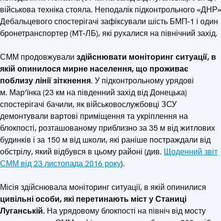
військова техніка стояла. Неподалік підконтрольного «ДНР»
Дебальцевого спостерігачі зафіксували шість БМП-1 і один
бронетранспортер (MT-ЛБ), які рухалися на північний захід.
СММ продовжували
здійснювати моніторинг ситуації, в
якій опинилося мирне населення, що проживає
поблизу лінії зіткнення
. У підконтрольному урядові
м. Мар’їнка (23 км на південний захід від Донецька)
спостерігачі бачили, як військовослужбовці ЗСУ
демонтували вартові приміщення та укріплення на
блокпості, розташованому приблизно за 35 м від житлових
будинків і за 150 м від школи, які раніше постраждали від
обстрілу, який відбувся в цьому районі (див.
Щоденний звіт
СММ від 23 листопада 2016 року
).
Місія здійснювала моніторинг ситуації, в якій опинилися
цивільні особи, які перетинають міст у Станиці
Луганській.
На урядовому блокпості на північ від мосту