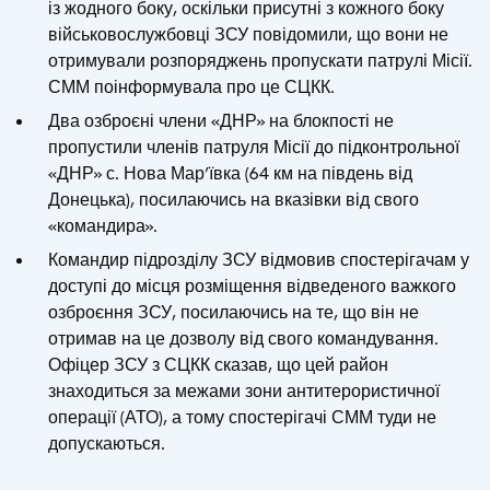
із жодного боку, оскільки присутні з кожного боку
військовослужбовці ЗСУ повідомили, що вони не
отримували розпоряджень пропускати патрулі Місії.
СММ поінформувала про це СЦКК.
Два озброєні члени «ДНР» на блокпості не
пропустили членів патруля Місії до підконтрольної
«ДНР» с. Нова Мар’ївка (64 км на південь від
Донецька), посилаючись на вказівки від свого
«командира».
Командир підрозділу ЗСУ відмовив спостерігачам у
доступі до місця розміщення відведеного важкого
озброєння ЗСУ, посилаючись на те, що він не
отримав на це дозволу від свого командування.
Офіцер ЗСУ з СЦКК сказав, що цей район
знаходиться за межами зони антитерористичної
операції (АТО), а тому спостерігачі СММ туди не
допускаються.