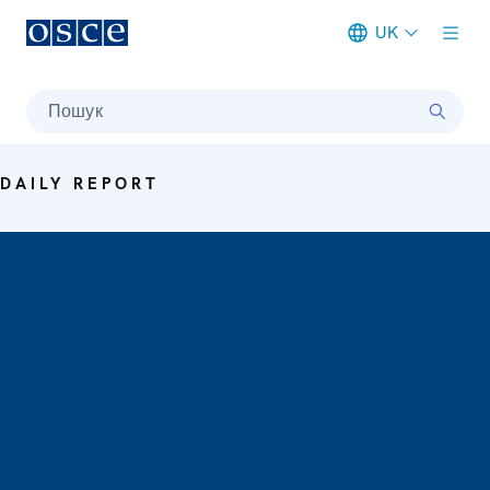
UK
Meta navigation
Пошук
DAILY REPORT