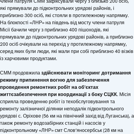
члени патруля СММ зафіксували чергу з близько 200 осіб,
які прямували до підконтрольних урядові районів, і
приблизно 300 осіб, які стояли в протилежному напрямку.
На блокпості «ЛНР» на південь від мосту члени патруля
Місії бачили чергу з приблизно 400 пішоходів, які
прямували до підконтрольних урядові районів, а приблизно
200 осіб очікували на перехід у протилежному напрямку,
серед яких були люди, які мали при собі приблизно 40 візків
із харчовими продуктами.
СММ продовжила
здійснювати моніторинг дотримання
режиму припинення вогню для забезпечення
проведення ремонтних робіт на об’єктах
життєзабезпечення при координації з боку СЦКК.
Місія
сприяла проведенню робіт із техобслуговування та
ремонту залізничної ділянки неподалік підконтрольного
урядові с. Оріхове (56 км на північний захід від Луганська), а
також ремонту водозабірних станцій і насосів у
підконтрольному «ЛНР» смт Слов’яносербськ (28 км на