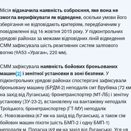
Місія
відзначила наявність озброєння, яке вона не
змогла верифікувати як відведене
, оскільки умови його
зберігання не відповідають критеріям, передбаченим у
повідомленні від 16 жовтня 2015 року. У підконтрольних
урядові районах за межами відповідних ліній відведення
СММ зафіксувала шість реактивних систем залпового
вогню (9А53 «Ураган», 220 мм).
СММ зафіксувала
наявність бойових броньованих
машин
[2]
і зенітної установки в зоні безпеки.
У
підконтрольних урядові районах спостерігачі зафіксували
броньовану машину (БРДМ-2) неподалік смт Врубівка (72 км
на захід від Луганська); бронетранспортер (MT-ЛБ) і зенітну
установку (ЗУ-23-2), встановлену на вантажівку неподалік
Троїцького; бронетранспортер (ГТ-МУ) неподалік
с. Новозванівка (67 км на захід від Луганська), а також сім
бойових машин піхоти (шість БМП-2 і одну БМП-1)
неподалік м. Попасна (69 км на захід від Луганська). Уся ця