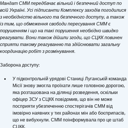
Мандат СММ передбачає вільний і безпечний доступ по
всій Україні. Усі підписанти Комплексу заходів погодилися
з необхідністю вільного та безпечного доступу, а також
із тим, що обмеження свободи пересування СММ є
порушенням і що на такі порушення необхідно швидко
реагувати. Вони також дійшли згоди, що СЦКК повинен
сприяти такому реагуванню та здійснювати загальну
координацію робіт з розмінування.
Заборона доступу:
У підконтрольній урядові Станиці Луганській команда
Місії знову змогла проїхати лише головною дорогою,
яка розташована на ділянці розведення, оскільки
офіцер ЗСУ з СЦКК повідомив, що він не може
посприяти убезпеченню спостерігачів СММ від
імовірно наявних у тих районах мін або боєприпасів,
що не вибухнули. СММ поінформувала про це штаб
СЦКК.