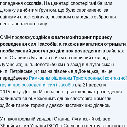
попадання осколків. На цвинтарі спостерігачі бачили
ділянку з вибитим ґрунтом, що було спричинено, за
оцінками спостерігачів, розривом снаряда з озброєння
невстановленого типу.
СММ продовжує
здійснювати моніторинг процесу
розведення сил і засобів, а також намагатися отримати
необмежений доступ до ділянок розведення
в районах
н. п. Станиця Луганська (16 км на північний схід від
Луганська), н. п. Золоте (60 км на захід від Луганська) і
н. п. Петрівське (41 км на південь від Донецька), як це
передбачено
Рамковим рішенням Тристоронньої контактної
групи про розведення сил і засобів
від 21 вересня
2016 року. Доступ Місії на всіх трьох ділянках розведення
залишається обмеженим*, однак спостерігачі змогли
здійснити моніторинг у деяких частинах цих ділянок.
У підконтрольній урядові Станиці Луганській офіцер
Збройних сил України (ЗСУ) зі Спільного центру з контролю