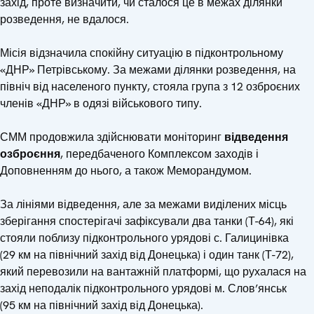
захід, проте визначити, чи сталося це в межах ділянки
розведення, не вдалося.
Місія відзначила спокійну ситуацію в підконтрольному
«ДНР» Петрівському. За межами ділянки розведення, на
північ від населеного пункту, стояла група з 12 озброєних
членів «ДНР» в одязі військового типу.
СММ продовжила здійснювати моніторинг
відведення
озброєння
, передбаченого Комплексом заходів і
Доповненням до нього, а також Меморандумом.
За лініями відведення, але за межами виділених місць
зберігання спостерігачі зафіксували два танки (Т-64), які
стояли поблизу підконтрольного урядові с. Галицинівка
(29 км на північний захід від Донецька) і один танк (Т-72),
який перевозили на вантажній платформі, що рухалася на
захід неподалік підконтрольного урядові м. Слов’янськ
(95 км на північний захід від Донецька).