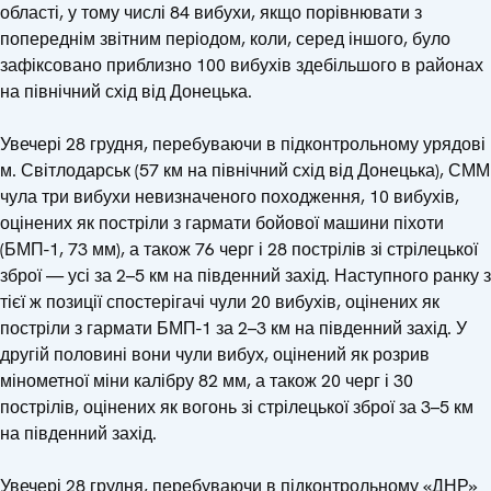
області, у тому числі 84 вибухи, якщо порівнювати з
попереднім звітним періодом, коли, серед іншого, було
зафіксовано приблизно 100 вибухів здебільшого в районах
на північний схід від Донецька.
Увечері 28 грудня, перебуваючи в підконтрольному урядові
м. Світлодарськ (57 км на північний схід від Донецька), СММ
чула три вибухи невизначеного походження, 10 вибухів,
оцінених як постріли з гармати бойової машини піхоти
(БМП-1, 73 мм), а також 76 черг і 28 пострілів зі стрілецької
зброї — усі за 2–5 км на південний захід. Наступного ранку з
тієї ж позиції спостерігачі чули 20 вибухів, оцінених як
постріли з гармати БМП-1 за 2–3 км на південний захід. У
другій половині вони чули вибух, оцінений як розрив
мінометної міни калібру 82 мм, а також 20 черг і 30
пострілів, оцінених як вогонь зі стрілецької зброї за 3–5 км
на південний захід.
Увечері 28 грудня, перебуваючи в підконтрольному «ДНР»