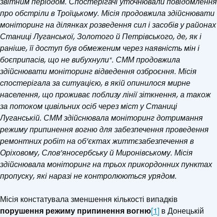
звітним періодом. Спостерігачі уточнювали повідомлення
про обстріли в Троїцькому. Місія продовжила здійснювати
моніторинг на ділянках розведення сил і засобів у районах
Станиці Луганської, Золотого й Петрівського, де, як і
раніше, її доступ був обмеженим через наявність мін і
боєприпасів, що не вибухнули*.
СММ продовжила
здійснювати моніторинг відведення озброєння.
Місія
спостерігала за ситуацією, в якій опинилося мирне
населення, що проживає поблизу лінії зіткнення, а також
за потоком цивільних осіб через міст у Станиці
Луганській.
СММ здійснювала моніторинг дотримання
режиму припинення вогню для забезпечення проведення
ремонтних робіт на об’єктах життєзабезпечення в
Оріховому, Слов’яносербську й Миронівському. Місія
здійснювала моніторинг на трьох прикордонних пунктах
пропуску, які наразі не контролюються урядом.
Місія констатувала зменшення кількості випадків
порушення режиму припинення вогню
[1]
в Донецькій