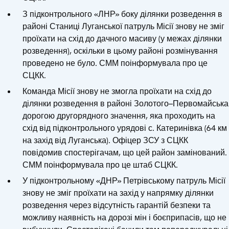
З підконтрольного «ЛНР» боку ділянки розведення в
районі Станиці Луганської патруль Місії знову не зміг
проїхати на схід до дачного масиву (у межах ділянки
розведення), оскільки в цьому районі розмінування
проведено не було. СММ поінформувала про це
СЦКК.
Команда Місії знову не змогла проїхати на схід до
ділянки розведення в районі Золотого–Первомайська
дорогою другорядного значення, яка проходить на
схід від підконтрольного урядові с. Катеринівка (64 км
на захід від Луганська). Офіцер ЗСУ з СЦКК
повідомив спостерігачам, що цей район замінований.
СММ поінформувала про це штаб СЦКК.
У підконтрольному «ДНР» Петрівському патруль Місії
знову не зміг проїхати на захід у напрямку ділянки
розведення через відсутність гарантій безпеки та
можливу наявність на дорозі мін і боєприпасів, що не