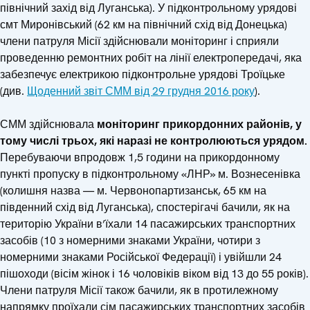
північний захід від Луганська). У підконтрольному урядові
смт Миронівський (62 км на північний схід від Донецька)
члени патруля Місії здійснювали моніторинг і сприяли
проведенню ремонтних робіт на лінії електропередачі, яка
забезпечує електрикою підконтрольне урядові Троїцьке
(див.
Щоденний звіт СММ від 29 грудня 2016 року
).
СММ здійснювала
моніторинг прикордонних районів, у
тому числі трьох, які наразі не контролюються урядом.
Перебуваючи впродовж 1,5 години на прикордонному
пункті пропуску в підконтрольному «ЛНР» м. Вознесенівка
(колишня назва — м. Червонопартизанськ, 65 км на
південний схід від Луганська), спостерігачі бачили, як на
територію України в’їхали 14 пасажирських транспортних
засобів (10 з номерними знаками України, чотири з
номерними знаками Російської Федерації) і увійшли 24
пішоходи (вісім жінок і 16 чоловіків віком від 13 до 55 років).
Члени патруля Місії також бачили, як в протилежному
напрямку проїхали сім пасажирських транспортних засобів