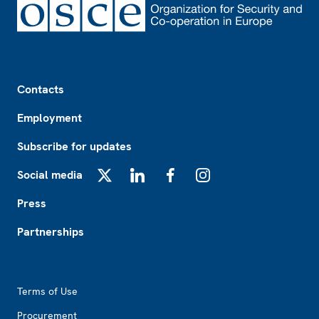
Footer
Contacts
Employment
Subscribe for updates
Social media
X
LinkedIn
Facebook
Instagram
Press
Partnerships
Footer2
Terms of Use
Procurement