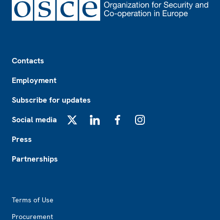
Footer
Contacts
Employment
Subscribe for updates
Social media
X
LinkedIn
Facebook
Instagram
Press
Partnerships
Footer2
Terms of Use
Procurement