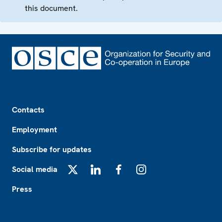
this document.
Footer
Contacts
Employment
Subscribe for updates
Social media
X
LinkedIn
Facebook
Instagram
Press