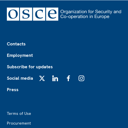
Footer
Contacts
Employment
Subscribe for updates
Social media
X
LinkedIn
Facebook
Instagram
Press
Footer2
Terms of Use
Procurement