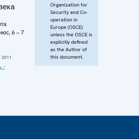
Organization for
века
Security and Co-
operation in
ета
Europe (OSCE)
юс, 6 – 7
unless the OSCE is
explicitly defined
as the Author of
this document.
 2011
s /