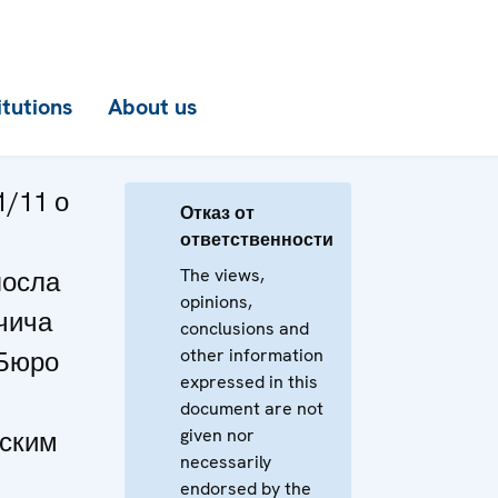
itutions
About us
/11 о
Отказ от
ответственности
The views,
посла
opinions,
чича
conclusions and
other information
 Бюро
expressed in this
document are not
given nor
ским
necessarily
и
endorsed by the