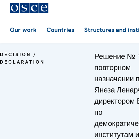
Our work
Countries
Structures and inst
DECISION /
Решение № 1
DECLARATION
повторном
назначении 
Янеза Ленар
директором
по
демократиче
институтам 