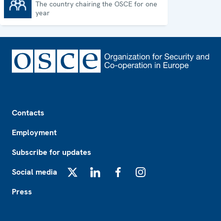
The country chairing the OSCE for one
Chairpersonship
year
Footer
Contacts
Employment
Subscribe for updates
Social media
X
LinkedIn
Facebook
Instagram
Press