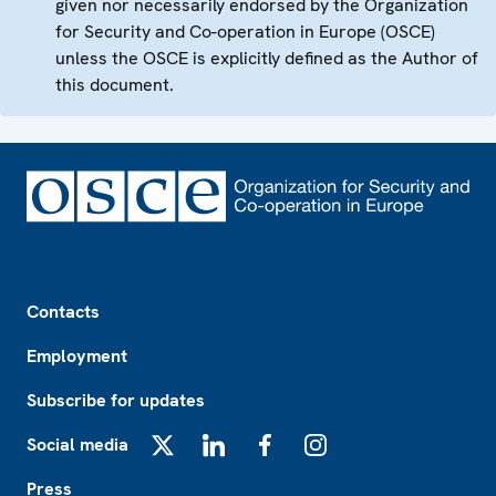
given nor necessarily endorsed by the Organization
for Security and Co-operation in Europe (OSCE)
unless the OSCE is explicitly defined as the Author of
this document.
Footer
Contacts
Employment
Subscribe for updates
Social media
X
LinkedIn
Facebook
Instagram
Press