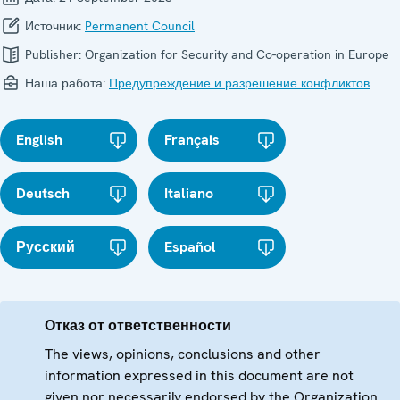
Источник:
Permanent Council
Publisher:
Organization for Security and Co-operation in Europe
Наша работа:
Предупреждение и разрешение конфликтов
English
Français
Deutsch
Italiano
Русский
Español
Отказ от ответственности
The views, opinions, conclusions and other
information expressed in this document are not
given nor necessarily endorsed by the Organization