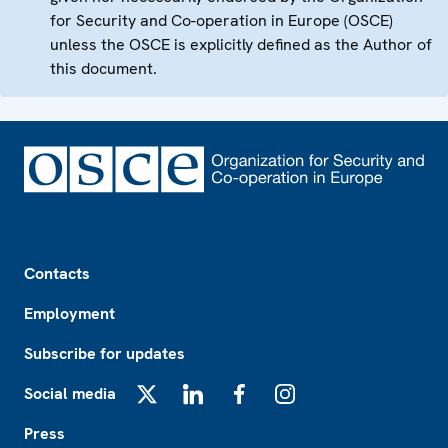
for Security and Co-operation in Europe (OSCE)
unless the OSCE is explicitly defined as the Author of
this document.
Footer
Contacts
Employment
Subscribe for updates
Social media
X
LinkedIn
Facebook
Instagram
Press