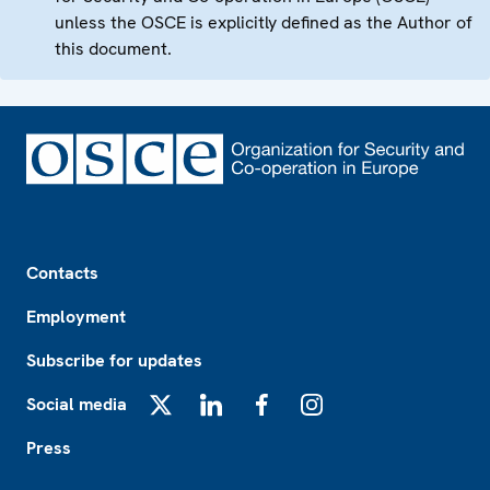
unless the OSCE is explicitly defined as the Author of
this document.
Footer
Contacts
Employment
Subscribe for updates
Social media
X
LinkedIn
Facebook
Instagram
Press