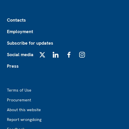
Footer
Contacts
Employment
Subscribe for updates
Social media
X
LinkedIn
Facebook
Instagram
Press
Footer2
Terms of Use
Procurement
About this website
Report wrongdoing