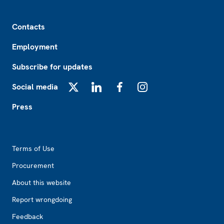
Footer
Contacts
Employment
Subscribe for updates
Social media
X
LinkedIn
Facebook
Instagram
Press
Footer2
Terms of Use
Procurement
About this website
Report wrongdoing
Feedback