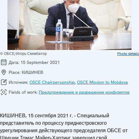
© ОБСЕ/Игорь Скимбатор
Photo details
Дата:
15 September 2021
Place:
КИШИНЕВ
Источник:
OSCE Chairpersonship
,
OSCE Mission to Moldova
Fields of work:
Предупреждение и разрешение конфликтов
КИШИНЕВ, 15 сентября 2021 г. - Специальный
представитель по процессу приднестровского
урегулирования действующего председателя ОБСЕ от
Швеции Томас Майер-Хартинг завершил свой