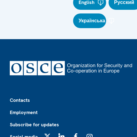
English
Русский
Українська
Footer
Contacts
Employment
Subscribe for updates
Social media
X
LinkedIn
Facebook
Instagram