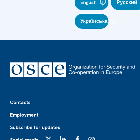
English
Русский
Українська
Footer
Contacts
Employment
Subscribe for updates
Social media
X
LinkedIn
Facebook
Instagram