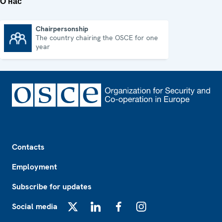
О нас
Chairpersonship
The country chairing the OSCE for one
Chairpersonship
year
Footer
Contacts
Employment
Subscribe for updates
Social media
X
LinkedIn
Facebook
Instagram