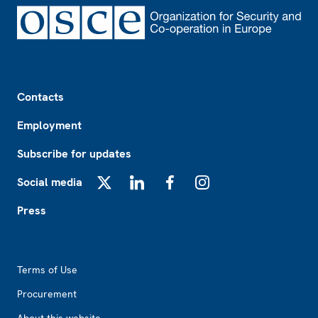
Footer
Contacts
Employment
Subscribe for updates
Social media
X
LinkedIn
Facebook
Instagram
Press
Footer2
Terms of Use
Procurement
About this website