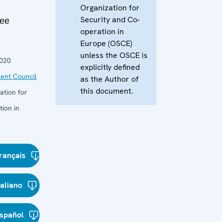
Organization for
Security and Co-
ее
operation in
Europe (OSCE)
unless the OSCE is
2020
explicitly defined
ent Council
as the Author of
this document.
ation for
ion in
rançais
taliano
spañol