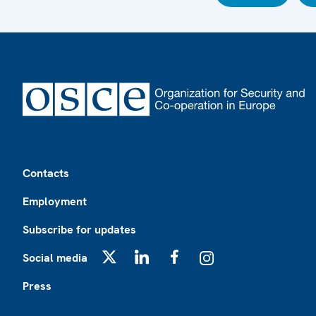
Footer
Contacts
Employment
Subscribe for updates
Social media
X
LinkedIn
Facebook
Instagram
Press