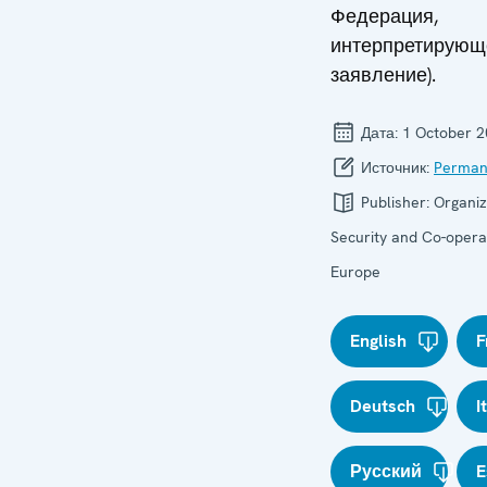
Федерация,
интерпретирующ
заявление).
Дата:
1 October 
Источник:
Perman
Publisher:
Organiz
Security and Co-operat
Europe
English
F
Deutsch
I
Русский
E