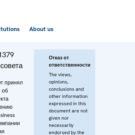
itutions
About us
1379
Отказ от
 совета
ответственности
The views,
opinions,
т принял
conclusions and
 об
other information
кта
expressed in this
лению
document are not
siness
given nor
компании
necessarily
ая
endorsed by the