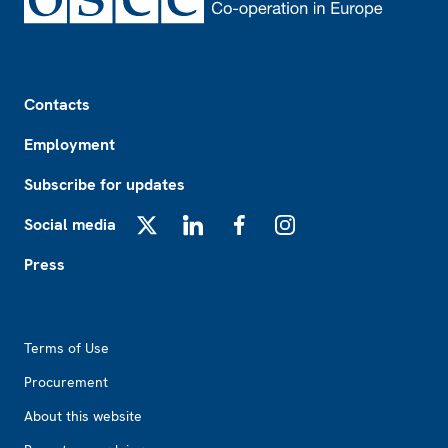
Footer
Contacts
Employment
Subscribe for updates
Social media
X
LinkedIn
Facebook
Instagram
Press
Footer2
Terms of Use
Procurement
About this website