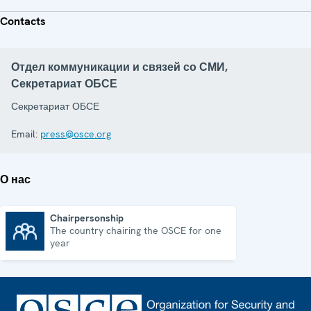
Contacts
Отдел коммуникации и связей со СМИ,
Секретариат ОБСЕ
Секретариат ОБСЕ
Email:
press@osce.org
О нас
Chairpersonship
The country chairing the OSCE for one
Chairpersonship
year