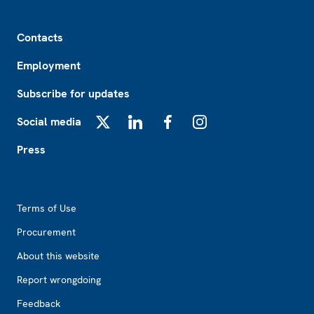
Footer
Contacts
Employment
Subscribe for updates
Social media
X
LinkedIn
Facebook
Instagram
Press
Footer2
Terms of Use
Procurement
About this website
Report wrongdoing
Feedback