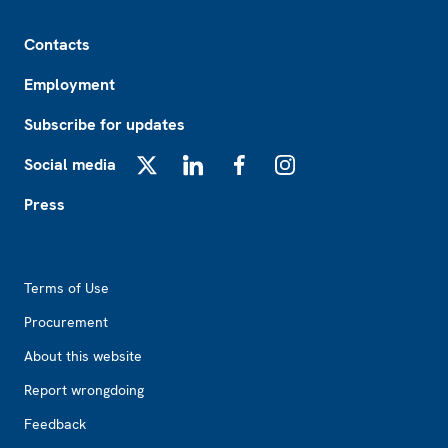
Footer
Contacts
Employment
Subscribe for updates
Social media
X
LinkedIn
Facebook
Instagram
Press
Footer2
Terms of Use
Procurement
About this website
Report wrongdoing
Feedback