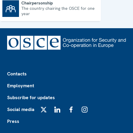
Chairpersonship
The country chairing the OSCE for one
Chairpersonship
year
Footer
Contacts
Employment
Subscribe for updates
Social media
X
LinkedIn
Facebook
Instagram
Press