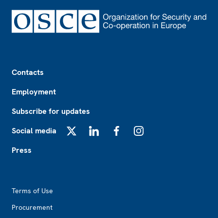
Footer
Contacts
Employment
Subscribe for updates
Social media
X
LinkedIn
Facebook
Instagram
Press
Footer2
Terms of Use
Procurement