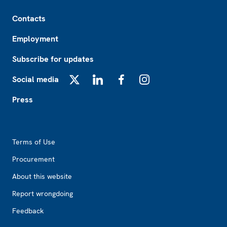
Footer
Contacts
Employment
Subscribe for updates
Social media
X
LinkedIn
Facebook
Instagram
Press
Footer2
Terms of Use
Procurement
About this website
Report wrongdoing
Feedback