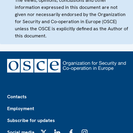
The views, opinions, conclusions and other
information expressed in this document are not
given nor necessarily endorsed by the Organization
for Security and Co-operation in Europe (OSCE)
unless the OSCE is explicitly defined as the Author of
this document.
Footer
Contacts
Employment
Subscribe for updates
Social media
X
LinkedIn
Facebook
Instagram