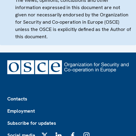
The views, opinions, conclusions and other
information expressed in this document are not
given nor necessarily endorsed by the Organization
for Security and Co-operation in Europe (OSCE)
unless the OSCE is explicitly defined as the Author of
this document.
Footer
Contacts
Employment
Subscribe for updates
Social media
X
LinkedIn
Facebook
Instagram