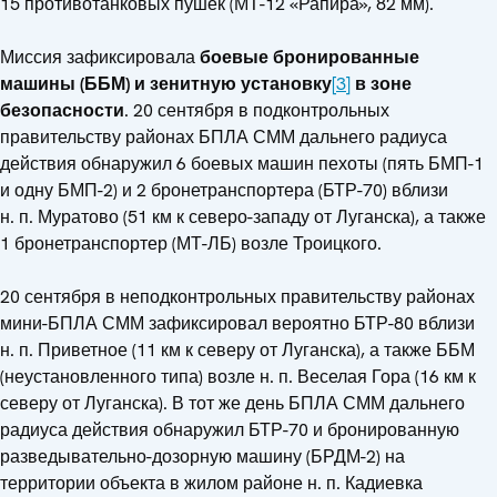
15 противотанковых пушек (МТ-12 «Рапира», 82 мм).
Миссия зафиксировала
боевые бронированные
машины (ББМ) и зенитную установку
[3]
в
зоне
безопасности
. 20 сентября в подконтрольных
правительству районах БПЛА СММ дальнего радиуса
действия обнаружил 6 боевых машин пехоты (пять БМП-1
и одну БМП-2) и 2 бронетранспортера (БТР-70) вблизи
н. п. Муратово (51 км к северо-западу от Луганска), а также
1 бронетранспортер (МТ-ЛБ) возле Троицкого.
20 сентября в неподконтрольных правительству районах
мини-БПЛА СММ зафиксировал вероятно БТР-80 вблизи
н. п. Приветное (11 км к северу от Луганска), а также ББМ
(неустановленного типа) возле н. п. Веселая Гора (16 км к
северу от Луганска). В тот же день БПЛА СММ дальнего
радиуса действия обнаружил БТР-70 и бронированную
разведывательно-дозорную машину (БРДМ-2) на
территории объекта в жилом районе н. п. Кадиевка