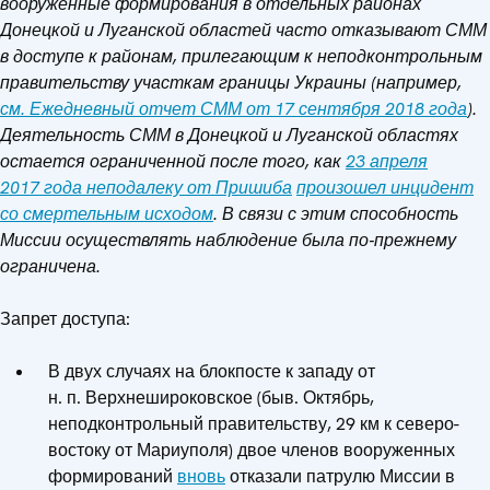
вооруженные формирования в отдельных районах
Донецкой и Луганской областей часто отказывают СММ
в доступе к районам, прилегающим к неподконтрольным
правительству участкам границы Украины (например,
см.
Ежедневный отчет СММ от 17 сентября 2018 года
).
Деятельность СММ в Донецкой и Луганской областях
остается ограниченной после того, как
23 апреля
2017 года неподалеку от Пришиба
произошел инцидент
со смертельным исходом
. В связи с этим способность
Миссии осуществлять наблюдение была по‑прежнему
ограничена.
Запрет доступа:
В двух случаях на блокпосте к западу от
н. п. Верхнешироковское (быв. Октябрь,
неподконтрольный правительству, 29 км к северо-
востоку от Мариуполя) двое членов вооруженных
формирований
вновь
отказали патрулю Миссии в