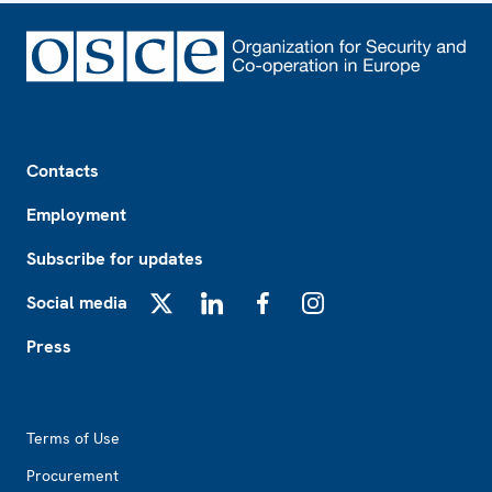
Footer
Contacts
Employment
Subscribe for updates
Social media
X
LinkedIn
Facebook
Instagram
Press
Footer2
Terms of Use
Procurement