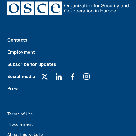
Footer
Contacts
Employment
Subscribe for updates
Social media
X
LinkedIn
Facebook
Instagram
Press
Footer2
Terms of Use
Procurement
About this website