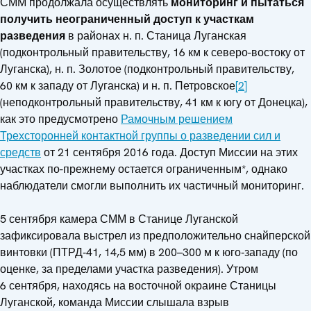
СММ продолжала осуществлять
мониторинг и пытаться
получить неограниченный доступ к участкам
разведения
в районах н. п. Станица Луганская
(подконтрольный правительству, 16 км к северо-востоку от
Луганска), н. п. Золотое (подконтрольный правительству,
60 км к западу от Луганска) и н. п. Петровское
[2]
(неподконтрольный правительству, 41 км к югу от Донецка),
как это предусмотрено
Рамочным решением
Трехсторонней контактной группы о разведении сил и
средств
от 21 сентября 2016 года. Доступ Миссии на этих
участках по-прежнему остается ограниченным*, однако
наблюдатели смогли выполнить их частичный мониторинг.
5 сентября камера СММ в Станице Луганской
зафиксировала выстрел из предположительно снайперской
винтовки (ПТРД‑41, 14,5 мм) в 200–300 м к юго‑западу (по
оценке, за пределами участка разведения). Утром
6 сентября, находясь на восточной окраине Станицы
Луганской, команда Миссии слышала взрыв