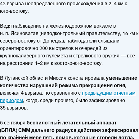
43 взрыва неопределенного происхождения в 2–4 км к
юго‑востоку.
Ведя наблюдение на железнодорожном вокзале в
н. п. Ясиноватая (неподконтрольный правительству, 16 км к
северо-востоку от Донецка), наблюдатели слышали
ориентировочно 200 выстрелов и очередей из
крупнокалиберного пулемета и стрелкового оружия — все
на расстоянии 1–2 км к востоко‑юго‑востоку.
В Луганской области Миссия констатировала
уменьшение
количества нарушений режима прекращения огня
,
включая 4 взрыва, по сравнению с
предыдущим отчетным
периодом
, когда, среди прочего, было зафиксировано
35 взрывов.
5 сентября
беспилотный летательный аппарат
(БПЛА) СММ дальнего радиуса действия зафиксировал
по крайней мере пять домов, которые сгорели дотла,