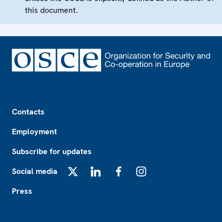
this document.
Footer
Contacts
Employment
Subscribe for updates
Social media
X
LinkedIn
Facebook
Instagram
Press