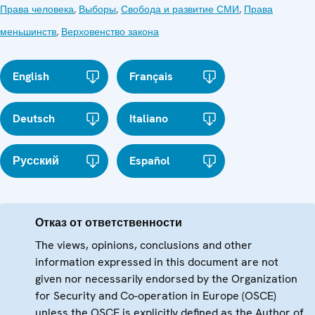
Права человека
,
Выборы
,
Свобода и развитие СМИ
,
Права
меньшинств
,
Верховенство закона
English
Français
Deutsch
Italiano
Русский
Español
Отказ от ответственности
The views, opinions, conclusions and other
information expressed in this document are not
given nor necessarily endorsed by the Organization
for Security and Co-operation in Europe (OSCE)
unless the OSCE is explicitly defined as the Author of