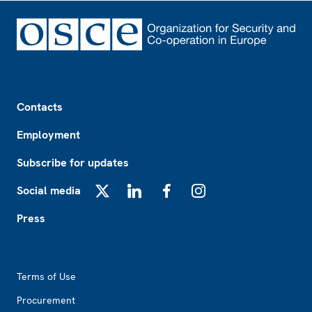
Footer
Contacts
Employment
Subscribe for updates
Social media
X
LinkedIn
Facebook
Instagram
Press
Footer2
Terms of Use
Procurement