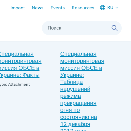
Meta navigation
RU
Impact
News
Events
Resources
Поиск
Специальная
Специальная
мониторинговая
мониторинговая
миссия ОБСЕ в
миссия ОБСЕ в
Украине: Факты
Украине:
Таблица
ype: Attachment
нарушений
режима
прекращения
огня по
состоянию на
12 декабря