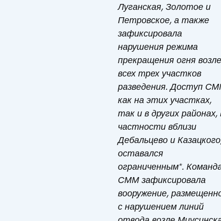
Луганская, Золотое и
Петровское, а также
зафиксировала
нарушения режима
прекращения огня возл
всех трех участков
разведения. Доступ С
как на этих участках,
так и в других районах, 
частности вблизи
Дебальцево и Казацкого
оставался
ограниченным*. Команд
СММ зафиксировала
вооружение, размещенн
с нарушением линий
отвода возле Миусинска