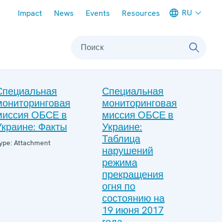
Meta navigation
RU
Impact
News
Events
Resources
Поиск
Специальная
Специальная
мониторинговая
мониторинговая
миссия ОБСЕ в
миссия ОБСЕ в
Украине: Факты
Украине:
Таблица
ype: Attachment
нарушений
режима
прекращения
огня по
состоянию на
19 июня 2017