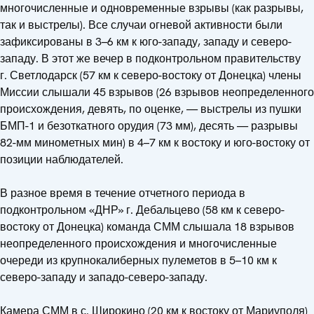
многочисленные и одновременные взрывы (как разрывы,
так и выстрелы). Все случаи огневой активности были
зафиксированы в 3–6 км к юго-западу, западу и северо-
западу. В этот же вечер в подконтрольном правительству
г. Светлодарск (57 км к северо-востоку от Донецка) члены
Миссии слышали 45 взрывов (26 взрывов неопределенного
происхождения, девять, по оценке, — выстрелы из пушки
БМП-1 и безоткатного орудия (73 мм), десять — разрывы
82-мм минометных мин) в 4–7 км к востоку и юго-востоку от
позиции наблюдателей.
В разное время в течение отчетного периода в
подконтрольном «ДНР» г. Дебальцево (58 км к северо-
востоку от Донецка) команда СММ слышала 18 взрывов
неопределенного происхождения и многочисленные
очереди из крупнокалиберных пулеметов в 5–10 км к
северо-западу и западо-северо-западу.
Камера СММ в с. Широкино (20 км к востоку от Мариуполя)