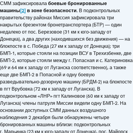
СММ зафиксировала
боевые бронированные
машины
[2]
в зоне безопасности.
В подконтрольных
правительству районах Миссия зафиксировала три
накрытых брезентом бронетранспортера (БТР) — один
недалеко от пос. Березовое (31 км к юго-западу от
Донецка), а два других (находившихся без движения) — на
блокпосте в с. Победа (27 км к западу от Донецка); три
БМП-1, которые стояли на позиции ВСУ в Трехизбенке, две
БМП-2, которые стояли между г. Попасная и с. Катериновка
(69 и 64 км к западу от Луганска соответственно), а также
еще две БМП-2 в Попасной и одну боевую
разведывательно-дозорную машину (БРДМ-2) на блокпосте
в пгт Врубовка (72 км к западу от Луганска). В
подконтрольном «ЛНР» пгт Калиновое (60 км к западу от
Луганска) члены патруля Миссии видели одну БМП-2. На
основании доступных СММ данных воздушного
наблюдения 2 декабря были обнаружены четыре
бронированных машины вблизи: подконтрольных
г. Марьинка (23 км к юго-западу от Донецка), пос. Майорск