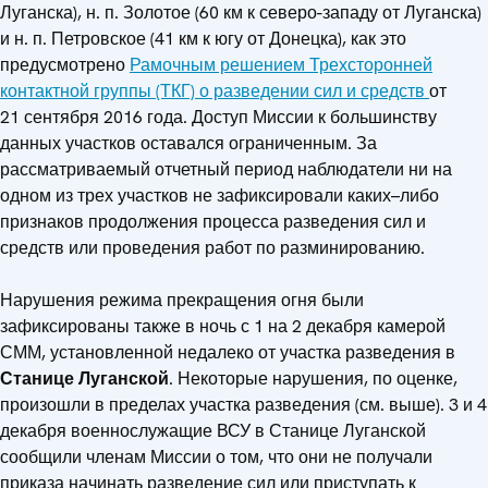
Луганска), н. п. Золотое (60 км к северо-западу от Луганска)
и н. п. Петровское (41 км к югу от Донецка), как это
предусмотрено
Рамочным решением Трехсторонней
контактной группы (ТКГ) о разведении сил и средств
от
21 сентября 2016 года. Доступ Миссии к большинству
данных участков оставался ограниченным. За
рассматриваемый отчетный период наблюдатели ни на
одном из трех участков не зафиксировали каких–либо
признаков продолжения процесса разведения сил и
средств или проведения работ по разминированию.
Нарушения режима прекращения огня были
зафиксированы также в ночь с 1 на 2 декабря камерой
СММ, установленной недалеко от участка разведения в
Станице Луганской
. Некоторые нарушения, по оценке,
произошли в пределах участка разведения (см. выше). 3 и 4
декабря военнослужащие ВСУ в Станице Луганской
сообщили членам Миссии о том, что они не получали
приказа начинать разведение сил или приступать к