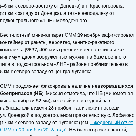
(45 км к северо-востоку от Донецка) и г. Красногоровка
(21 км к западу от Донецка), а также неподалеку от
подконтрольного «ЛНР» Молодежного.
Беспилотный мини-аппарат СММ 29 ноября зафиксировал
контейнер от ракеты, вероятно, зенитно-ракетного
комплекса (9К37, 400 мм), грузовик военного типа и как
минимум двоих вооруженных мужчин на базе военного
типа в подконтрольном «ЛНР» районе приблизительно в
8 км к северо-западу от центра Луганска.
СММ продолжает фиксировать наличие
невзорвавшихся
боеприпасов (НБ)
. Миссия отметила, что НБ (минометная
мина калибром 82 мм), который в последний раз
наблюдатели видели 28 ноября, так и лежит посреди
ул. Донецкой в подконтрольном правительству с. Лобачово
(17 км к северо-западу от Луганска) (см.
Ежедневный отчет
СММ от 29 ноября 2016 года
). НБ был огорожен лентой,