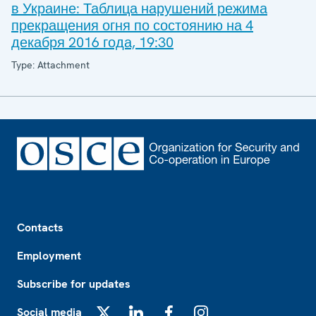
в Украине: Таблица нарушений режима
прекращения огня по состоянию на 4
декабря 2016 года, 19:30
Type: Attachment
Footer
Contacts
Employment
Subscribe for updates
Social media
X
LinkedIn
Facebook
Instagram