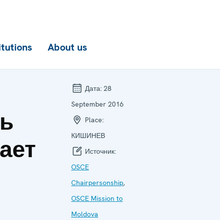
itutions
About us
й
Дата:
28
September 2016
ль
Place:
КИШИНЕВ
ает
Источник:
OSCE
Chairpersonship
,
OSCE Mission to
Moldova