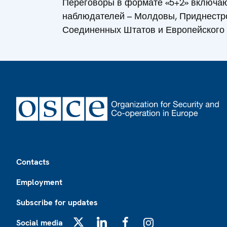
Переговоры в формате «5+2» включаю
наблюдателей – Молдовы, Приднестро
Соединенных Штатов и Европейского
Footer
Contacts
Employment
Subscribe for updates
Social media
X
LinkedIn
Facebook
Instagram