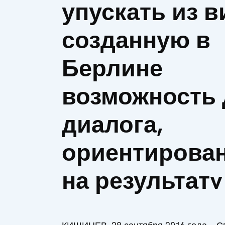
упускать из в
созданную в
Берлине
возможность 
диалога,
ориентирова
на результатv