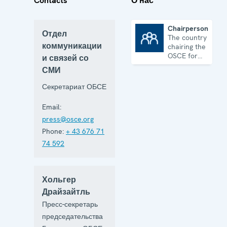
Contacts
О нас
Chairpersonship
Отдел
The country
Chairpersonship
коммуникации
chairing the
OSCE for
и связей со
one year
СМИ
Секретариат ОБСЕ
Email:
press@osce.org
Phone:
+ 43 676 71
74 592
Хольгер
Драйзайтль
Пресс-секретарь
председательства