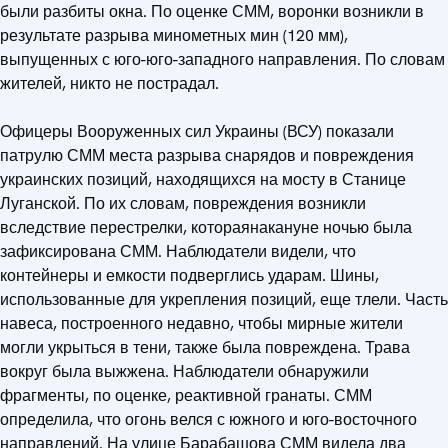
были разбиты окна. По оценке СММ, воронки возникли в
результате разрыва минометных мин (120 мм),
выпущенных с юго-юго-западного направления. По словам
жителей, никто не пострадал.
Офицеры Вооруженных сил Украины (ВСУ) показали
патрулю СММ места разрыва снарядов и повреждения
украинских позиций, находящихся на мосту в Станице
Луганской. По их словам, повреждения возникли
вследствие перестрелки, котораянакануне ночью была
зафиксирована СММ. Наблюдатели видели, что
контейнеры и емкости подверглись ударам. Шины,
использованные для укрепления позиций, еще тлели. Часть
навеса, построенного недавно, чтобы мирные жители
могли укрыться в тени, также была повреждена. Трава
вокруг была выжжена. Наблюдатели обнаружили
фрагменты, по оценке, реактивной гранаты. СММ
определила, что огонь велся с южного и юго-восточного
направлений. На улице Барабашова СММ видела два