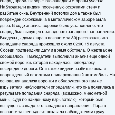
снаряд пробил забор с юго-западной стороны участка.
Наблюдатели видели посеченную осколками стену и
разбитые окна. Внутренний потолок дома также был
поврежден осколками, а в металлическом заборе была
дыра. В ходе анализа воронки было установлено, что
снаряд был выпущен с западо-юго-западного направления.
Владельцы дома (пара в возрасте за 60) рассказали, что
попадание снаряда произошло около 02:00 15 августа.
Соседи подтвердили дату и время обстрела. О жертвах не
сообщалось. Наблюдатели выполнили анализ еще одной
свежей воронки, которая находилась неподалеку —
посередине дороги. Они также видели разбитые окна и
поврежденный осколками припаркованный автомобиль. На
основании анализа воронки и обнаруженного там же
взрывателя, наблюдатели определили, что она появилась в
результате попадания снаряда, (возможно, минометной
мины, судя по найденному взрывателю), который был
выпущен с западо-юго-западного направления. Пара в
возрасте за шестьдесят показала наблюдателям груду