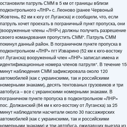
остановили патруль СММ в 5 км от границы вблизи
подконтрольного «ЛНР» с. Леоново (ранее Червоный
Жовтень, 82 км к югу от Луганска) и сообщили, что, если
патруль хочет проехать в пограничный пункт пропуска, они
(вооруженные члены «ЛНР») должны получить разрешение
своего командования пропустить СММ*. Патруль СММ
покинул данный район. В пограничном пункте пропуска в
подконтрольном «ЛНР» пгт Изварино (52 км к юго-востоку
от Луганска) вооруженный член «ЛНР» записал имена и
идентификационные номера членов патруля*. В течение 15
минут наблюдения СММ зафиксировала около 120
автомобилей (как с украинскими, так и российскими
номерными знаками), десять тентованых грузовиков и три
автобуса – все с украинскими номерными знаками. В
пограничном пункте пропуска в подконтрольном «ЛНР»
пос. Должанский (84 км к юго-востоку от Луганска) за 25
минут наблюдатели насчитали около 30 пассажирских
автомобилей (как с украинскими, так и российскими
номерными знаками) и три автобуса, ожидавших выезда из