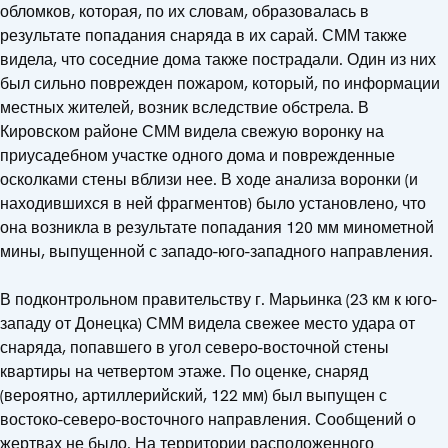
обломков, которая, по их словам, образовалась в
результате попадания снаряда в их сарай. СММ также
видела, что соседние дома также пострадали. Один из них
был сильно поврежден пожаром, который, по информации
местных жителей, возник вследствие обстрела. В
Кировском районе СММ видела свежую воронку на
приусадебном участке одного дома и поврежденные
осколками стены вблизи нее. В ходе анализа воронки (и
находившихся в ней фрагментов) было установлено, что
она возникла в результате попадания 120 мм минометной
мины, выпущенной с западо-юго-западного направления.
В подконтрольном правительству г. Марьинка (23 км к юго-
западу от Донецка) СММ видела свежее место удара от
снаряда, попавшего в угол северо-восточной стены
квартиры на четвертом этаже. По оценке, снаряд
(вероятно, артиллерийский, 122 мм) был выпущен с
востоко-северо-восточного направления. Сообщений о
жертвах не было. На территории расположенного