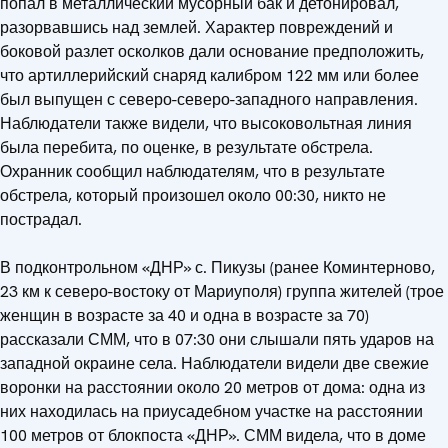
попал в металлический мусорный бак и детонировал,
разорвавшись над землей. Характер повреждений и
боковой разлет осколков дали основание предположить,
что артиллерийский снаряд калибром 122 мм или более
был выпущен с северо-северо-западного направления.
Наблюдатели также видели, что высоковольтная линия
была перебита, по оценке, в результате обстрела.
Охранник сообщил наблюдателям, что в результате
обстрела, который произошел около 00:30, никто не
пострадал.
В подконтрольном «ДНР» с. Пикузы (ранее Коминтерново,
23 км к северо-востоку от Мариуполя) группа жителей (трое
женщин в возрасте за 40 и одна в возрасте за 70)
рассказали СММ, что в 07:30 они слышали пять ударов на
западной окраине села. Наблюдатели видели две свежие
воронки на расстоянии около 20 метров от дома: одна из
них находилась на приусадебном участке на расстоянии
100 метров от блокпоста «ДНР». СММ видела, что в доме