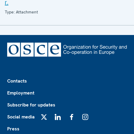
г.
Type: Attachment
Footer
Contacts
Employment
Subscribe for updates
Social media
X
LinkedIn
Facebook
Instagram
Press