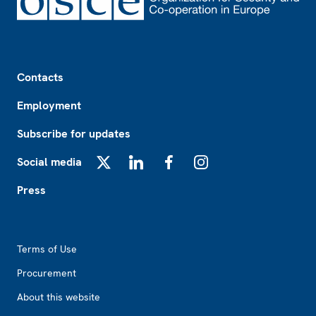
Footer
Contacts
Employment
Subscribe for updates
Social media
X
LinkedIn
Facebook
Instagram
Press
Footer2
Terms of Use
Procurement
About this website