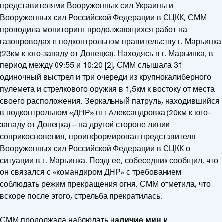
представителями Вооруженных сил Украины и
Вооруженных сил Российской Федерации в СЦКК, СММ
проводила мониторинг продолжающихся работ на
газопроводах в подконтрольном правительству г. Марьинка
(23км к юго-западу от Донецка). Находясь в г. Марьинка, в
период между 09:55 и 10:20 [2], СММ слышала 31
одиночный выстрел и три очереди из крупнокалиберного
пулемета и стрелкового оружия в 1,5км к востоку от места
своего расположения. Зеркальный патруль, находившийся
в подконтрольном «ДНР» пгт Александровка (20км к юго-
западу от Донецка) – на другой стороне линии
соприкосновения, проинформировал представителя
Вооруженных сил Российской Федерации в СЦКК о
ситуации в г. Марьинка. Позднее, собеседник сообщил, что
он связался с «командиром ДНР» с требованием
соблюдать режим прекращения огня. СММ отметила, что
вскоре после этого, стрельба прекратилась.
СММ продолжала наблюдать
наличие мин и