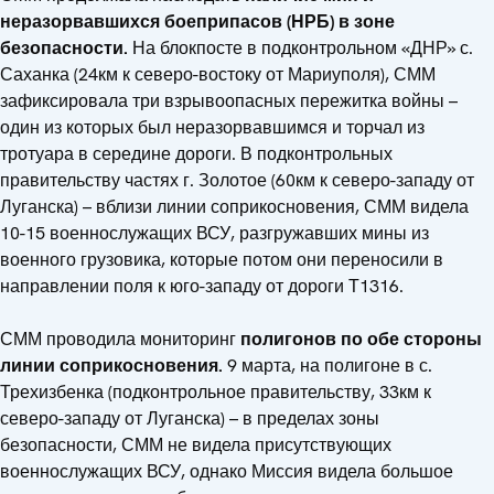
неразорвавшихся боеприпасов (НРБ) в зоне
безопасности.
На блокпосте в подконтрольном «ДНР» с.
Саханка (24км к северо-востоку от Мариуполя), СММ
зафиксировала три взрывоопасных пережитка войны –
один из которых был неразорвавшимся и торчал из
тротуара в середине дороги. В подконтрольных
правительству частях г. Золотое (60км к северо-западу от
Луганска) – вблизи линии соприкосновения, СММ видела
10-15 военнослужащих ВСУ, разгружавших мины из
военного грузовика, которые потом они переносили в
направлении поля к юго-западу от дороги Т1316.
СММ проводила мониторинг
полигонов по обе стороны
линии соприкосновения.
9 марта, на полигоне в с.
Трехизбенка (подконтрольное правительству, 33км к
северо-западу от Луганска) – в пределах зоны
безопасности, СММ не видела присутствующих
военнослужащих ВСУ, однако Миссия видела большое