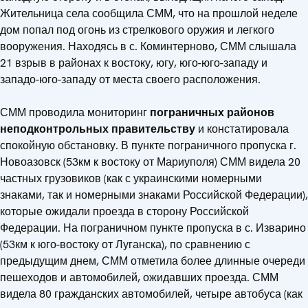
Жительница села сообщила СММ, что на прошлой неделе
дом попал под огонь из стрелкового оружия и легкого
вооружения. Находясь в с. Коминтерново, СММ слышала
21 взрыв в районах к востоку, югу, юго-юго-западу и
западо-юго-западу от места своего расположения.
СММ проводила мониторинг
пограничн
ых районов
неподконтрольных правительству
и констатировала
спокойную обстановку. В пункте пограничного пропуска г.
Новоазовск (53км к востоку от Мариуполя) СММ видела 20
частных грузовиков (как с украинскими номерными
знаками, так и номерными знаками Российской Федерации),
которые ожидали проезда в сторону Российской
Федерации. На пограничном пункте пропуска в с. Изварино
(53км к юго-востоку от Луганска), по сравнению с
предыдущим днем, СММ отметила более длинные очереди
пешеходов и автомобилей, ожидавших проезда. СММ
видела 80 гражданских автомобилей, четыре автобуса (как