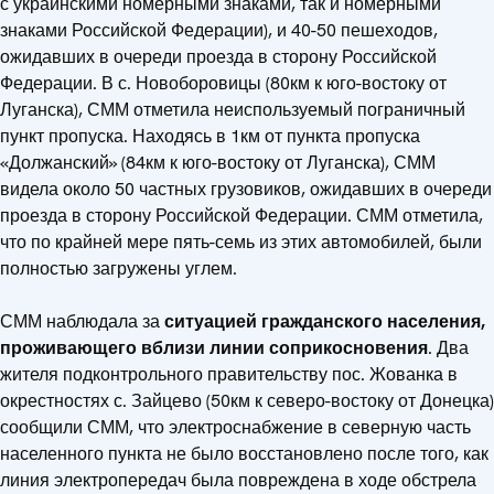
с украинскими номерными знаками, так и номерными
знаками Российской Федерации), и 40-50 пешеходов,
ожидавших в очереди проезда в сторону Российской
Федерации. В с. Новоборовицы (80км к юго-востоку от
Луганска), СММ отметила неиспользуемый пограничный
пункт пропуска. Находясь в 1км от пункта пропуска
«Должанский» (84км к юго-востоку от Луганска), СММ
видела около 50 частных грузовиков, ожидавших в очереди
проезда в сторону Российской Федерации. СММ отметила,
что по крайней мере пять-семь из этих автомобилей, были
полностью загружены углем.
СММ наблюдала за
ситуацией гражданского населения,
проживающего вблизи линии соприкосновения
. Два
жителя подконтрольного правительству пос. Жованка в
окрестностях с. Зайцево (50км к северо-востоку от Донецка)
сообщили СММ, что электроснабжение в северную часть
населенного пункта не было восстановлено после того, как
линия электропередач была повреждена в ходе обстрела