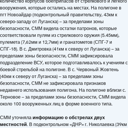
количество корпусов боеприпасов от стрелкового и легкого
вооружения, которые остались на местах. На полигоне в
пгт Новоайдар (подконтрольный правительству, 43км к
северо-западу от Луганска) – за пределами зоны
безопасности, СММ видела остатки патронов, которые
соответствовали пулям из стрелкового оружия (5.45мм),
пулемета (7,62мм и 12,7мм) и гранатометов (СПГ-7 и
СПГ-18). В с. Дмитровка (41км к северу от Луганска) – за
пределами зоны безопасности, СММ зафиксировала
подразделение ВСУ, которое подготавливалось к учениям с
боевой стрельбой на полигоне. В с. Червоный Жовтень
(40км к северу от Луганска) – за пределами зоны
безопасности, СММ не зафиксировала признаков
недавнего использования полигона. На полигоне вблизи с.
Терновое – за пределами зоны безопасности, СММ видела
около 100 вооруженных лиц в форме военного типа.
СММ уточняла
информацию о обстрелах двух
местностей
. В подконтрольном «ДНР» г. Николаевка (39км