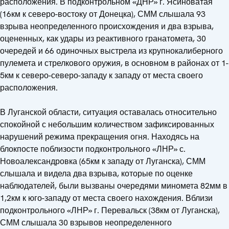
расположения. В подконтрольном «ДНР» г. Ясиноватая
(16км к северо-востоку от Донецка), СММ слышала 93
взрыва неопределенного происхождения и два взрыва,
оцененных, как удары из реактивного гранатомета, 30
очередей и 66 одиночных выстрела из крупнокалиберного
пулемета и стрелкового оружия, в основном в районах от 1-
5км к северо-северо-западу к западу от места своего
расположения.
В Луганской области, ситуация оставалась относительно
спокойной с небольшим количеством зафиксированных
нарушений режима прекращения огня. Находясь на
блокпосте поблизости подконтрольного «ЛНР» с.
Новоалександровка (65км к западу от Луганска), СММ
слышала и видела два взрыва, которые по оценке
наблюдателей, были вызваны очередями миномета 82мм в
1,2км к юго-западу от места своего нахождения. Вблизи
подконтрольного «ЛНР» г. Перевальск (38км от Луганска),
СММ слышала 30 взрывов неопределенного