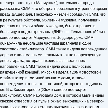
к северо-востоку от Мариуполя), жительница города
рассказала СММ, что обстрел произошел в утреннее время
предыдущего дня. Несколько жителей сообщили СММ, что
в результате обстрела, 63-летний мужчина, получивший
ранения в плечо и область желудка, был отправлен в
больницу в подконтрольном «ДНР» пгт Тельманово (50км к
северо-востоку от Мариуполя). Во дворе дома СММ
обнаружила небольшие частицы шрапнели и один
хвостовой стабилизатор. СММ также видела поврежденное
дерево с поломанными ветками, а также поврежденную
дверь гаража, которая находилась в восточном
направлении. СММ также видела дом с полностью
разрушенной крышей. Миссия видела 120мм хвостовой
стабилизатор в гостиной комнате дома, а также
повреждения окон и стен гостиной, которые выходили на
юг. В с. Коминтерново (23км к северо-востоку от
Мариуполя), СММ наблюдала дом, в котором были видны
свежие отверстия от пуль в окнах, выходящих на северо-
западную сторону и в стенах, выходящих на юго-запад.