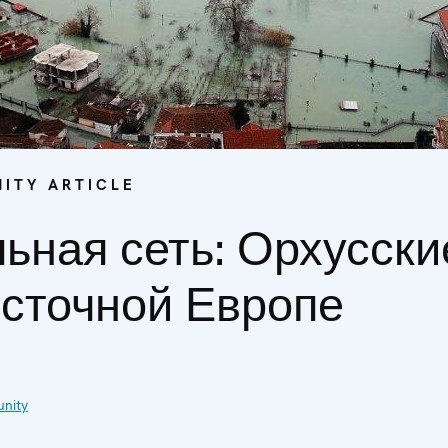
ITY ARTICLE
ьная сеть: Орхусск
осточной Европе
nity