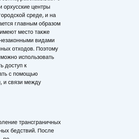
ии орхусские центры
ородской среде, и на
сается главным образом
 имеют место также
 незаконными видами
нных отходов. Поэтому
 можно использовать
ь доступ к
вать с помощью
, и связи между
оление трансграничных
ных бедствий. После
– по