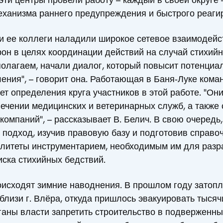
ханизма раннего предупреждения и быстрого реаги
 и ее коллеги наладили широкое сетевое взаимодейс
он в целях координации действий на случай стихий
полагаем, начали диалог, который повысит потенциа
ления", – говорит она. Работающая в Баня‑Луке кома
ет определения круга участников в этой работе. "Он
чении медицинских и ветеринарных служб, а также 
омпаний", – рассказывает В. Белич. В свою очередь,
 подход, изучив правовую базу и подготовив справо
итеты инструментарием, необходимым им для разр
ска стихийных бедствий.
оисходят зимние наводнения. В прошлом году затоп
близи г. Влёра, откуда пришлось эвакуировать тысяч
аны власти запретить строительство в подверженны