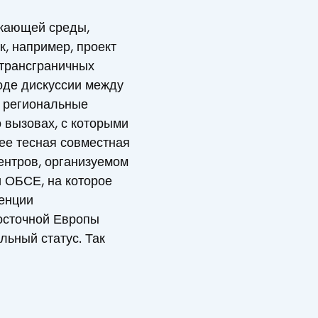
ужающей среды,
к, например, проект
 трансграничных
ходе дискуссии между
и региональные
 вызовах, с которыми
ее тесная совместная
ентров, организуемом
 ОБСЕ, на которое
венции
осточной Европы
ьный статус. Так