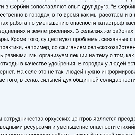
еги в Сербии сопоставляют опыт друг друга. "В Серб
твенно в городах, в то время как мы работаем и в г
онах работа по уменьшению опасности катастроф ка
однениях и землетрясениях. В сельских же районах
ры. Кроме того, существуют проблемы, связанные с
практики, например, со сжиганием сельскохозяйстве
 разными. Мы организуем лекции на тему о том, как
отходы в качестве удобрения. В городах у людей ест
ернет. На селе это не так. Людей нужно информиро
ме того, в селах сильней дух общинной солидарности
 сотрудничества орхусских центров является преод
 водными ресурсами и уменьшение опасности стихий
эти центры провели работу – каждый в своей округе 