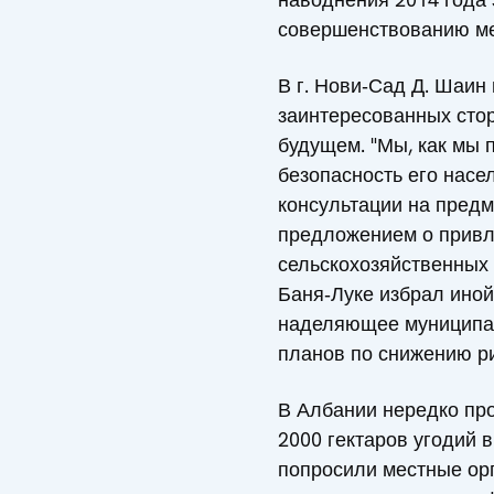
совершенствованию ме
В г. Нови‑Сад Д. Шаин
заинтересованных стор
будущем. "Мы, как мы 
безопасность его насе
консультации на предм
предложением о привле
сельскохозяйственных к
Баня‑Луке избрал иной
наделяющее муниципал
планов по снижению ри
В Албании нередко пр
2000 гектаров угодий в
попросили местные орг