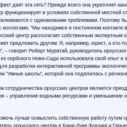
фект дает эта сеть? Прежде всего она укрепляет ка
р функционирует в условиях собственной местной с
сталкиваются с одинаковыми проблемами. Поэтому б
 коллегами. "Мы находимся в постоянном контакте в
сский центр располагает собственным экспертным о
жет предложить другим. Я, например, юрист, а кто‑т
", – говорит Роберт Муратай, руководитель орхусско
 из сербского Нови‑Сада использовала свой опыт и 
для разработки интерактивной программы экологиче
м "Умные школы", которой она поделилась с региона
м сотрудничества орхусских центров является прео
ов – управление водными ресурсами и уменьшение о
омочь лучше осмыслить собственную работу путем с
итель орхусского центра в Баня‑Луке (Босния и Герце