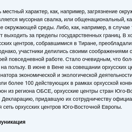
 местный характер, как, например, загрязнение окр
вляется мусорная свалка, или общенациональный, ка
не окружающей среды. Либо, как, например, в случае
ут выходить за пределы государственных границ. В 
сских центров, собравшимися в Тиране, преобладал
однако, участники делились своими соображениями о
оей повседневной работе. Стало очевидным, что бол
 на пользу. В июне в Вене на совещании орхусских ц
атора экономической и экологической деятельности
ели более 100 действующих в рамках орхусской кон
он из региона ОБСЕ, орхусские центры стран Юго-В
 Декларацию, придавшую их сотрудничеству официал
 сеть орхусских центров Юго-Восточной Европы.
муникация