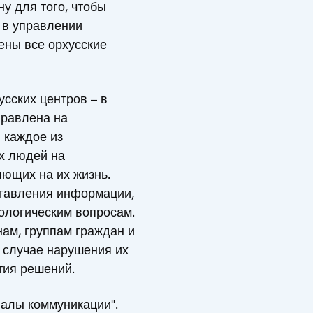
у для того, чтобы
 в управлении
ены все орхусские
сских центров – в
правлена на
 каждое из
х людей на
яющих на их жизнь.
ставления информации,
ологическим вопросам.
ам, группам граждан и
 случае нарушения их
тия решений.
налы коммуникации".