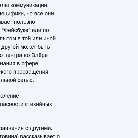
налы коммуникации.
пецифики, но все они
ывает полезно
 "Фейсбуке" или по
пытом в той или иной
о другой может быть
го центра во Влёре
знания в сфере
ского просвещения
льной сетью.
доление
пасности стихийных
равнения с другими.
говина) рассказывает о