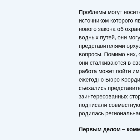
Проблемы могут носить
источником которого я
нового закона об охра
водных путей, они мог
представителями орху
вопросы. Помимо них, 
они сталкиваются в св
работа может пойти им
ежегодно Бюро Координ
съехались представит
заинтересованных стор
подписали совместную
родилась региональная
Первым делом – ком