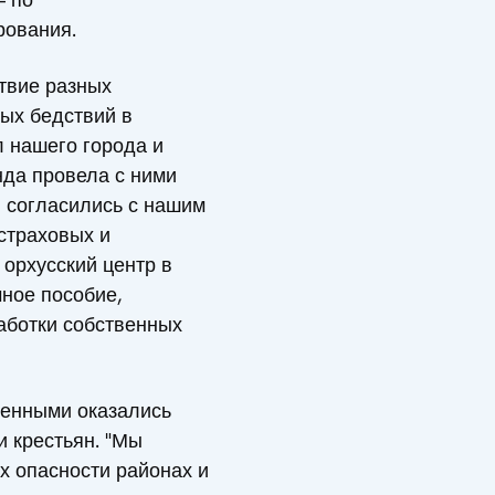
рования.
твие разных
ных бедствий в
л нашего города и
нда провела с ними
и согласились с нашим
страховых и
 орхусский центр в
чное пособие,
аботки собственных
ленными оказались
и крестьян. "Мы
х опасности районах и