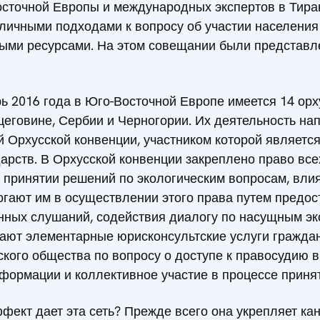
сточной Европы и международных экспертов в Тиран
личными подходами к вопросу об участии населения
ыми ресурсами. На этом совещании были представл
ь 2016 года в Юго-Восточной Европе имеется 14 орху
цеговине, Сербии и Черногории. Их деятельность на
Орхусской конвенции, участником которой является
рств. В Орхусской конвенции закреплено право все
 принятии решений по экологическим вопросам, вли
огают им в осуществлении этого права путем предо
нных слушаний, содействия диалогу по насущным эк
вают элементарные юрисконсультские услуги граждан
кого общества по вопросу о доступе к правосудию в
формации и коллективное участие в процессе приня
ффект дает эта сеть? Прежде всего она укрепляет ка