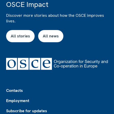
OSCE Impact
Discover more stories about how the OSCE improves
lives.
All stories
All news
Footer
Contacts
Employment
Subscribe for updates