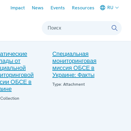
Meta navigation
RU
Impact
News
Events
Resources
Поиск
атические
Специальная
лады от
мониторинговая
циальной
миссия ОБСЕ в
иторинговой
Украине: Факты
сии ОБСЕ в
Type: Attachment
аине
 Collection