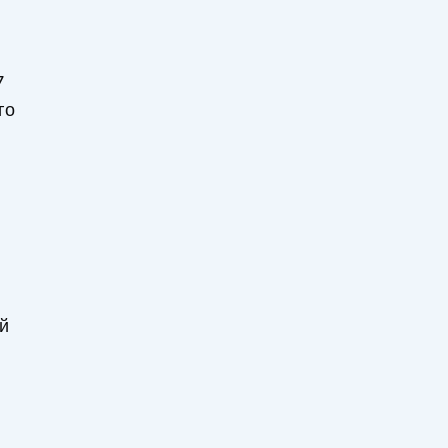
7
го
ой