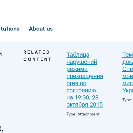
itutions
About us
и
RELATED
Таблица
Тем
CONTENT
нарушений
док
режима
Спе
прекращения
мон
огня по
мис
состоянию
Укр
на 19:30, 28
Type:
октября 2015
Type: Attachment
,