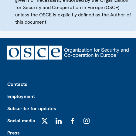
given nor necessarily endorsed by the Organization
for Security and Co-operation in Europe (OSCE)
unless the OSCE is explicitly defined as the Author of
this document.
Footer
Contacts
Employment
Subscribe for updates
Social media
X
LinkedIn
Facebook
Instagram
Press