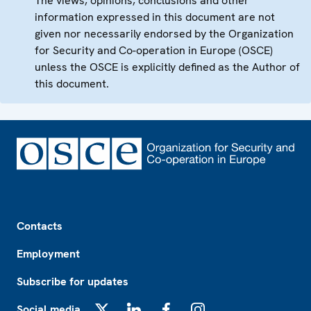
The views, opinions, conclusions and other
information expressed in this document are not
given nor necessarily endorsed by the Organization
for Security and Co-operation in Europe (OSCE)
unless the OSCE is explicitly defined as the Author of
this document.
Footer
Contacts
Employment
Subscribe for updates
Social media
X
LinkedIn
Facebook
Instagram