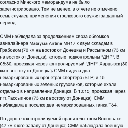
согласно Минского меморандума не было
зарегистрировано. Тем не менее, в отчете не отмечено
семь случаев применения стрелкового оружия за данный
период.
СММ наблюдала за продолжением своза обломков
авиалайнера Malaysia Airline MH17 к двум складам в
Грабовом (70 км на восток от Донецка) и Рассыпном (73 км
на восток от Донецка), которые подконтрольны "ДНР". В
08:30, проезжая через контролируемый "ДНР" Харцызск (30
км к востоку от Донецка), СММ видела два
немаркированных бронетранспортера (БТР) и 15
немаркированных зеленых грузовиков, которые ехали
отдельно в направлении Донецка. В 12:15, проезжая через
пгт.Рассыпное (73 км к востоку от Донецка), СММ
наблюдала в поселке два немаркированных танка Т64.
По дороге к контролируемой правительством Волновахе
(47 км к юго-западу от Донецка) СММ наблюдала военную