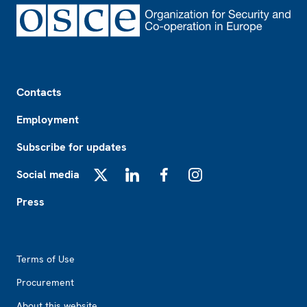
Footer
Contacts
Employment
Subscribe for updates
Social media
X
LinkedIn
Facebook
Instagram
Press
Footer2
Terms of Use
Procurement
About this website